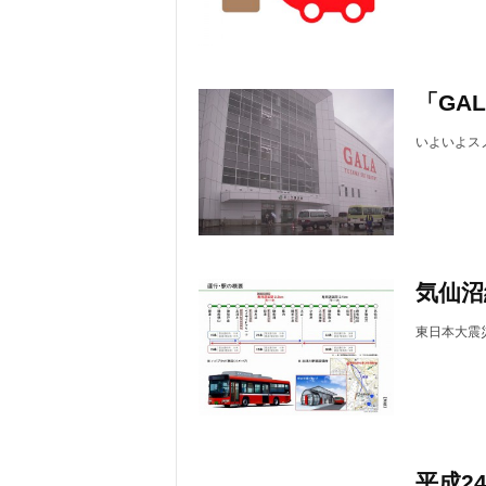
「GAL
いよいよス
気仙沼線
東日本大震災
平成2