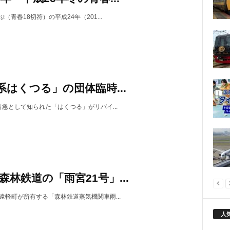
ぷ（青春18切符）の平成24年（201...
3系はくつる」の団体臨時...
特急として知られた「はくつる」がリバイ...
森林鉄道の「雨宮21号」...
遠軽町が所有する「森林鉄道蒸気機関車雨...
人