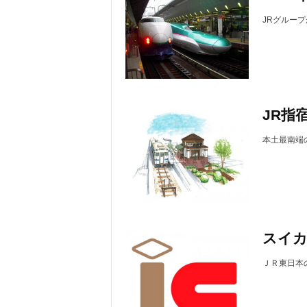
JRグループ
JR指
本土最南端の
スイカ
ＪＲ東日本の