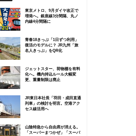
東京メトロ、9月ダイヤ改正で
増発へ。銀座線3分間隔、丸ノ
内線4分間隔に
青春18きっぷ「1日ずつ利用」
復活のモデルに？ JR九州「旅
名人きっぷ」をQR化
ジェットスター、荷物棚を有料
化へ。機内持込ルール大幅変
更、重量制限は廃止
JR東日本社長「羽田・成田直通
列車」の検討を明言。空港アク
セス線活用へ
山陰特急から自由席が消える。
「スーパーまつかぜ」「スーパ