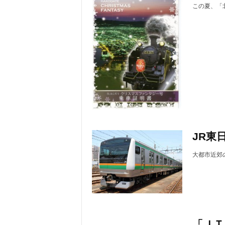
この夏、「
JR東
大都市近郊の
「ＪＴ