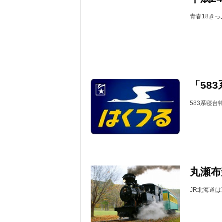
青春18きっ
「58
583系寝台
丸瀬布
JR北海道は