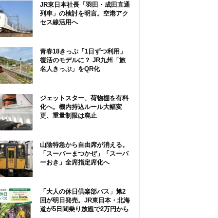
JR東日本社長「羽田・成田直通
列車」の検討を明言。空港アク
セス線活用へ
青春18きっぷ「1日ずつ利用」
復活のモデルに？ JR九州「旅
名人きっぷ」をQR化
ジェットスター、荷物棚を有料
化へ。機内持込ルール大幅変
更、重量制限は廃止
山陰特急から自由席が消える。
「スーパーまつかぜ」「スーパ
ーおき」全席指定席化へ
「大人の休日倶楽部パス」第2
回が明日発売。JR東日本・北海
道が5日間乗り放題で2万円から