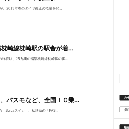
が、2013年春のダイヤ改正の概要を発...
宿枕崎線枕崎駅の駅舎が着...
終着駅、JR九州の指宿枕崎線枕崎駅の駅...
カ
、パスモなど、全国ＩＣ乗...
カ
「Suicaスイカ」、私鉄系の「PAS...
テ
ゴ
最
リ