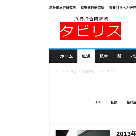
新幹線旅行研究所
格安旅行研究所
青春18きっぷ研
旅
行
総
合
研
究
所
ホーム
鉄道
航空
船
バ
タ
ビ
ホーム
鉄道
鉄道旅行
ページ 22
リ
ス
ＪＲ
私鉄
新幹
2013