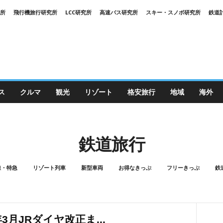
究所
飛行機旅行研究所
LCC研究所
高速バス研究所
スキー・スノボ研究所
鉄道
ス
クルマ
観光
リゾート
格安旅行
地域
海外
鉄道旅行
線・特急
リゾート列車
新型車両
お得なきっぷ
フリーきっぷ
鉄
年3月JRダイヤ改正ま...