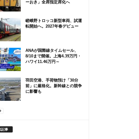
ーおき」全席指定席化へ
嵯峨野トロッコ新型車両、試運
転開始へ。2027年春デビュー
ANAが国際線タイムセール、
8/10まで開催。上海4.39万円・
ハワイ11.46万円～
羽田空港、手荷物預け「30分
前」に厳格化。新幹線との競争
に影響も
気記事