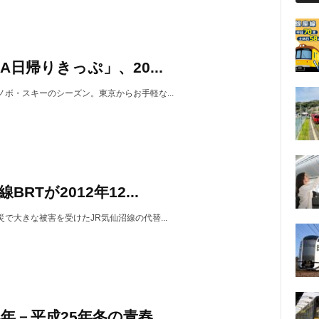
ー
A日帰りきっぷ」、20...
ノボ・スキーのシーズン。東京からお手軽な...
BRTが2012年12...
で大きな被害を受けたJR気仙沼線の代替...
4年－平成25年冬の青春...