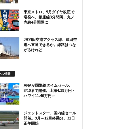
東京メトロ、9月ダイヤ改正で
増発へ。銀座線3分間隔、丸ノ
内線4分間隔に
JR羽田空港アクセス線、成田空
港へ直通できるか。線路はつな
がるけれど
ール情報
ANAが国際線タイムセール、
8/10まで開催。上海4.39万円・
ハワイ11.46万円～
ジェットスター、国内線セール
開催。9月～12月搭乗分、31日
正午開始