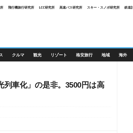
究所
飛行機旅行研究所
LCC研究所
高速バス研究所
スキー・スノボ研究所
鉄道
ス
クルマ
観光
リゾート
格安旅行
地域
海外
列車化」の是非。3500円は高