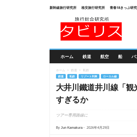
新幹線旅行研究所
格安旅行研究所
青春18きっぷ研
旅
行
総
合
研
究
所
ホーム
鉄道
航空
船
バ
タ
ビ
ホーム
鉄道
私鉄
リ
鉄道
私鉄
リゾート列車
ローカル線
ス
大井川鐵道井川線「観光
すぎるか
ツアー専用路線に
2026年4月29日
By
Jun Kamakura
-