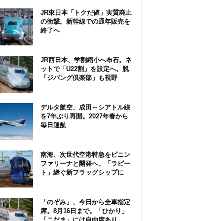
JR東日本「トクだ値」実質廃止
の衝撃。新幹線での通年販売を
終了へ
JR西日本、学割縮小へ布石。ネ
ットで「U22割」を設定へ。脱
「ジパング倶楽部」も視野
デルタ航空、成田～シアトル線
を7年ぶり再開。2027年春から
毎日運航
南海、次世代空港特急をピニン
ファリーナと開発へ。「ラピー
ト」継ぐ新フラッグシップに
「のぞみ」、今日から全車指定
席。8月16日まで。「ひかり」
「こだま」には自由席あり