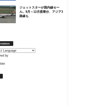
ジェットスターが国内線セー
ル。8月～12月搭乗分、アジア3
路線も
nslation
red by
late