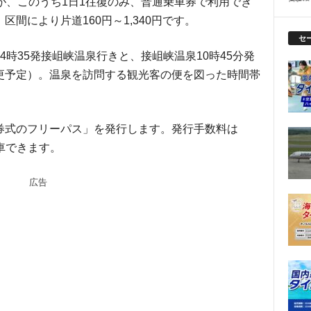
が、このうち1日1往復のみ、普通乗車券で利用でき
間により片道160円～1,340円です。
セ
時35発接岨峡温泉行きと、接岨峡温泉10時45分発
更予定）。温泉を訪問する観光客の便を図った時間帯
券式のフリーパス」を発行します。発行手数料は
乗車できます。
広告