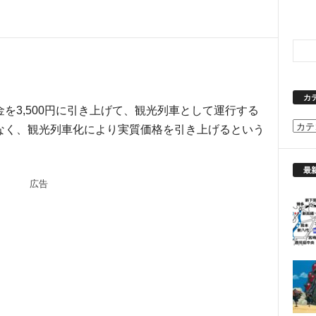
カ
を3,500円に引き上げて、観光列車として運行する
カ
なく、観光列車化により実質価格を引き上げるという
テ
ゴ
リ
最
広告
ー