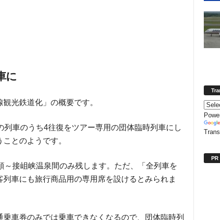
車に
Tra
線観光鉄道化」の概要です。
Powe
の列車のうち4往復をツアー専用の団体臨時列車にし
Trans
うことのようです。
PR
千頭～接岨峡温泉間のみ残します。ただ、「全列車を
客列車にも旅行商品用の専用席を設けるとみられま
通乗車券のみでは乗車できなくなるので、団体臨時列