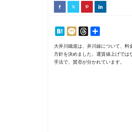
H
M
T
共
at
ixi
hr
有
大井川鐵道は、井川線について、料金
e
e
方針を決めました。運賃値上げでは
n
a
手法で、賛否が分かれています。
a
d
s