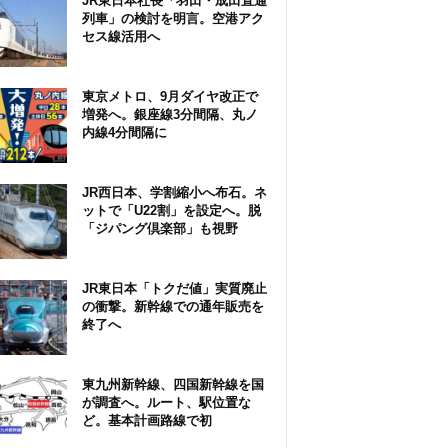
JR東日本社長「羽田・成田直通
列車」の検討を明言。空港アク
セス線活用へ
東京メトロ、9月ダイヤ改正で
増発へ。銀座線3分間隔、丸ノ
内線4分間隔に
JR西日本、学割縮小へ布石。ネ
ットで「U22割」を設定へ。脱
「ジパング倶楽部」も視野
JR東日本「トクだ値」実質廃止
の衝撃。新幹線での通年販売を
終了へ
東九州新幹線、四国新幹線を国
が調査へ。ルート、駅位置な
ど。基本計画路線で初