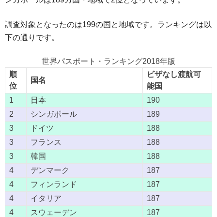
調査対象となったのは199の国と地域です。ランキングは以
下の通りです。
世界パスポート・ランキング2018年版
順
ビザなし渡航可
国名
位
能国
1
日本
190
2
シンガポール
189
3
ドイツ
188
3
フランス
188
3
韓国
188
4
デンマーク
187
4
フィンランド
187
4
イタリア
187
4
スウェーデン
187