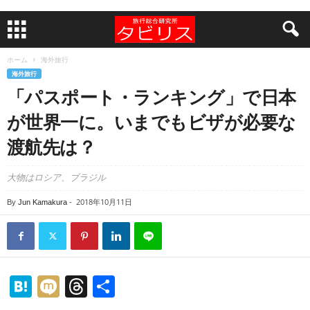
ホーム
海外旅行
海外旅行
「パスポート・ランキング」で日本
が世界一に。いまでもビザが必要な
渡航先は？
大物はロシア、ブラジル
2018年10月11日
By
Jun Kamakura
-
H
M
T
共
at
ixi
hr
有