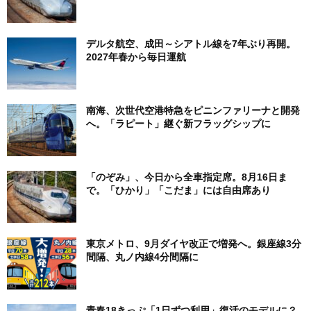
デルタ航空、成田～シアトル線を7年ぶり再開。
2027年春から毎日運航
南海、次世代空港特急をピニンファリーナと開発
へ。「ラピート」継ぐ新フラッグシップに
「のぞみ」、今日から全車指定席。8月16日ま
で。「ひかり」「こだま」には自由席あり
東京メトロ、9月ダイヤ改正で増発へ。銀座線3分
間隔、丸ノ内線4分間隔に
青春18きっぷ「1日ずつ利用」復活のモデルに？