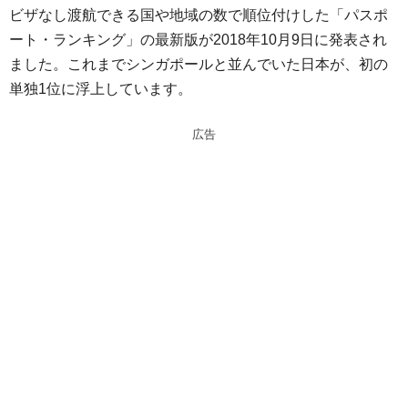
ビザなし渡航できる国や地域の数で順位付けした「パスポ
e
e
ート・ランキング」の最新版が2018年10月9日に発表され
n
a
ました。これまでシンガポールと並んでいた日本が、初の
a
d
単独1位に浮上しています。
s
広告