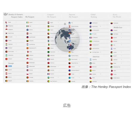
画像：The Henley Passport Index
広告