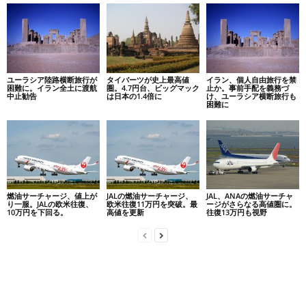
ユーラシア陸路横断旅行が
タイバーツが史上最高値
イラン、個人自由旅行を禁
困難に。イラン全土に渡航
圏。4.7円台、ビッグマック
止か。事前手配を義務づ
中止勧告
は日本の1.4倍に
け、ユーラシア横断旅行も
困難に
燃油サーチャージ、値上が
JALの燃油サーチャージ、
JAL、ANAの燃油サーチャ
り一服。JALの欧米往復、
欧米往復11万円を突破。最
ージがさらなる高値圏に。
10万円を下回る。
高値を更新
往復13万円も視野