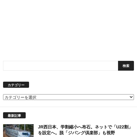
カテゴリー
カ
テ
ゴ
最新記事
リ
ー
JR西日本、学割縮小へ布石。ネットで「U22割」
を設定へ。脱「ジパング倶楽部」も視野