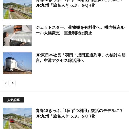
JR九州「旅名人きっぷ」をQR化
ジェットスター、荷物棚を有料化へ。機内持込ル
ール大幅変更、重量制限は廃止
JR東日本社長「羽田・成田直通列車」の検討を明
言。空港アクセス線活用へ
人気記事
青春18きっぷ「1日ずつ利用」復活のモデルに？
JR九州「旅名人きっぷ」をQR化