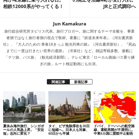
相鉄12000系がやってくる！
JRと正式調印へ
Jun Kamakura
旅行総合研究所タビリス代表。旅行ブロガー。旅に関するテーマ全般を、事業
者側ではなく旅行者側の視点で取材。著書に『鉄道未来年表』（河出書房新
社）、『大人のための 青春18きっぷ 観光列車の旅』（河出書房新社）、『死ぬ
までに一度は行きたい世界の遺跡』（洋泉社）など。雑誌寄稿多数。連載に
「テツ旅、バス旅」（観光経済新聞）。テレビ東京「ローカル路線バス乗り継
ぎの旅」ルート検証動画にも出演。
関連記事
新着記事
夏休み海外旅行、シンガポ
タイ、ビザ免除滞在を30日
ドバイ、ドーハへの航空路
ールの人気急上昇。「安近
に短縮へ。日本人も対象、
線、運航再開が不透明に。
短」志向に変化？
60日から半減
中東6カ国に渡航中止勧告