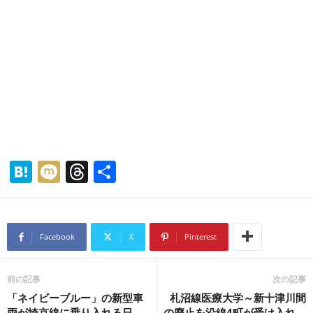
H
M
T
共
at
ixi
hr
有
e
e
n
a
Facebook
X
Pinterest
a
d
s
前の記事
次の記事
「ネイビーブルー」の新型車
札沼線医療大学～新十津川間
両が埼京線に乗り入れる日。
の廃止を沿線4町が受け入れ。