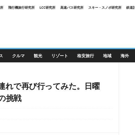
究所
飛行機旅行研究所
LCC研究所
高速バス研究所
スキー・スノボ研究所
鉄道
ス
クルマ
観光
リゾート
格安旅行
地域
海外
連れで再び行ってみた。日曜
の挑戦