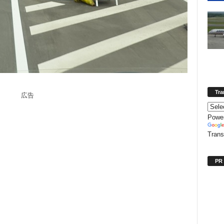
Tra
広告
Powe
Trans
PR