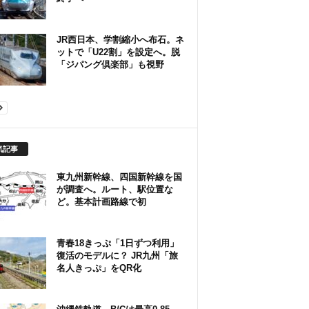
JR西日本、学割縮小へ布石。ネ
ットで「U22割」を設定へ。脱
「ジパング倶楽部」も視野
気記事
東九州新幹線、四国新幹線を国
が調査へ。ルート、駅位置な
ど。基本計画路線で初
青春18きっぷ「1日ずつ利用」
復活のモデルに？ JR九州「旅
名人きっぷ」をQR化