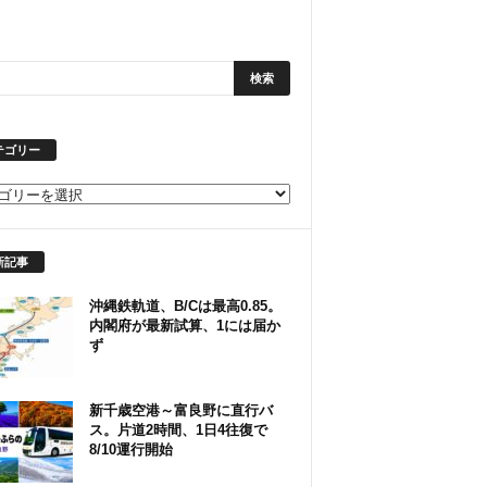
テゴリー
新記事
沖縄鉄軌道、B/Cは最高0.85。
内閣府が最新試算、1には届か
ず
新千歳空港～富良野に直行バ
ス。片道2時間、1日4往復で
8/10運行開始