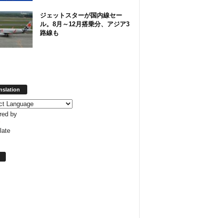
ジェットスターが国内線セー
ル。8月～12月搭乗分、アジア3
路線も
nslation
red by
late