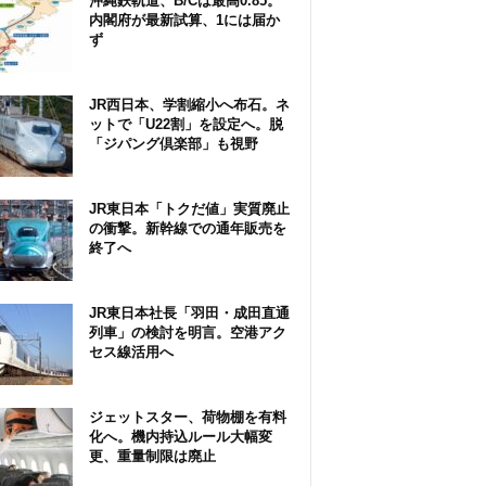
沖縄鉄軌道、B/Cは最高0.85。
内閣府が最新試算、1には届か
ず
JR西日本、学割縮小へ布石。ネ
ットで「U22割」を設定へ。脱
「ジパング倶楽部」も視野
JR東日本「トクだ値」実質廃止
の衝撃。新幹線での通年販売を
終了へ
JR東日本社長「羽田・成田直通
列車」の検討を明言。空港アク
セス線活用へ
ジェットスター、荷物棚を有料
化へ。機内持込ルール大幅変
更、重量制限は廃止