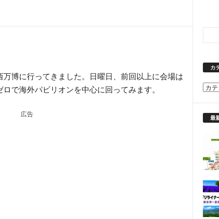
カ
西万博に行ってきました。日曜日、前回以上に会場は
カ
ゼロで海外パビリオンを中心に回ってみます。
テ
ゴ
広告
リ
最
ー