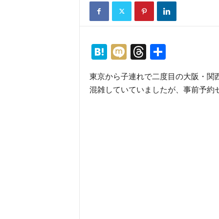
H
M
T
共
at
ixi
hr
有
東京から子連れで二度目の大阪・関
e
e
混雑していていましたが、事前予約
n
a
a
d
s