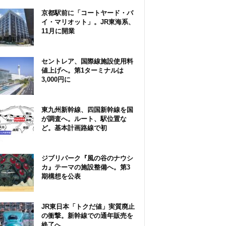
京都駅前に「コートヤード・バ
イ・マリオット」。JR東海系、
11月に開業
セントレア、国際線施設使用料
値上げへ。第1ターミナルは
3,000円に
東九州新幹線、四国新幹線を国
が調査へ。ルート、駅位置な
ど。基本計画路線で初
ジブリパーク『風の谷のナウシ
カ』テーマの施設整備へ。第3
期構想を公表
JR東日本「トクだ値」実質廃止
の衝撃。新幹線での通年販売を
終了へ