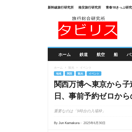
新幹線旅行研究所
格安旅行研究所
青春18きっぷ研
旅
行
総
合
研
究
所
ホーム
鉄道
航空
船
バ
タ
ビ
ホーム
観光
イベント
リ
地域
関西
観光
イベント
ス
関西万博へ東京から子
日、事前予約ゼロから
重要なのは「9時台の入場枠」
2025年6月30日
By
Jun Kamakura
-