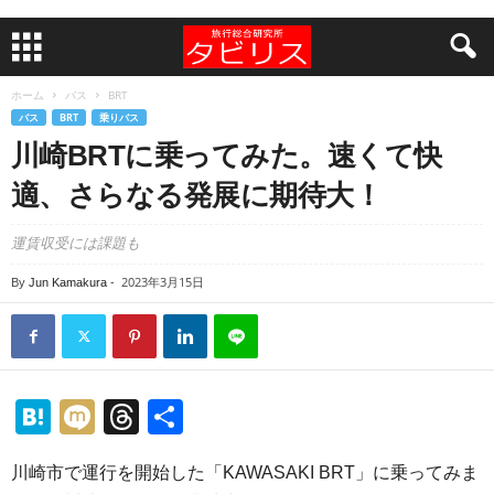
ホーム
バス
BRT
バス
BRT
乗りバス
川崎BRTに乗ってみた。速くて快
適、さらなる発展に期待大！
運賃収受には課題も
2023年3月15日
By
Jun Kamakura
-
H
M
T
共
at
ixi
hr
有
川崎市で運行を開始した「KAWASAKI BRT」に乗ってみま
e
e