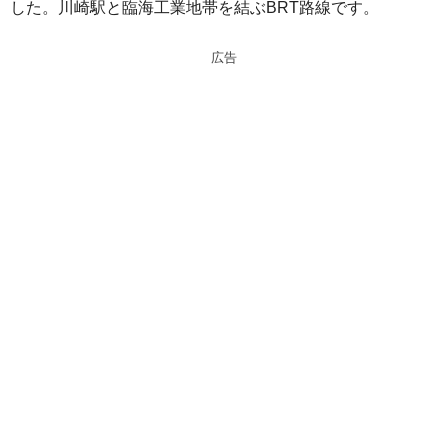
した。川崎駅と臨海工業地帯を結ぶBRT路線です。
n
a
a
d
広告
s