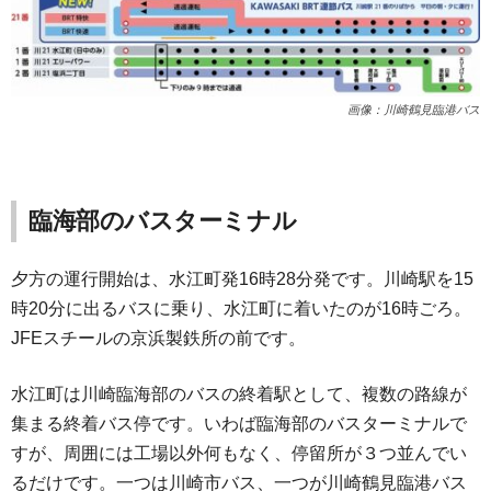
画像：川崎鶴見臨港バス
臨海部のバスターミナル
夕方の運行開始は、水江町発16時28分発です。川崎駅を15
時20分に出るバスに乗り、水江町に着いたのが16時ごろ。
JFEスチールの京浜製鉄所の前です。
水江町は川崎臨海部のバスの終着駅として、複数の路線が
集まる終着バス停です。いわば臨海部のバスターミナルで
すが、周囲には工場以外何もなく、停留所が３つ並んでい
るだけです。一つは川崎市バス、一つが川崎鶴見臨港バス