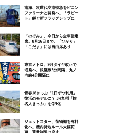
南海、次世代空港特急をピニン
ファリーナと開発へ。「ラピー
ト」継ぐ新フラッグシップに
「のぞみ」、今日から全車指定
席。8月16日まで。「ひかり」
「こだま」には自由席あり
東京メトロ、9月ダイヤ改正で
増発へ。銀座線3分間隔、丸ノ
内線4分間隔に
青春18きっぷ「1日ずつ利用」
復活のモデルに？ JR九州「旅
名人きっぷ」をQR化
ジェットスター、荷物棚を有料
化へ。機内持込ルール大幅変
更、重量制限は廃止