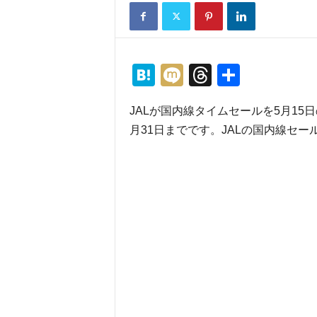
H
M
T
共
at
ixi
hr
有
JALが国内線タイムセールを5月15
e
e
月31日までです。JALの国内線セー
n
a
a
d
s