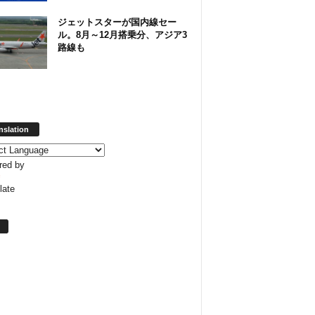
ジェットスターが国内線セー
ル。8月～12月搭乗分、アジア3
路線も
nslation
red by
late