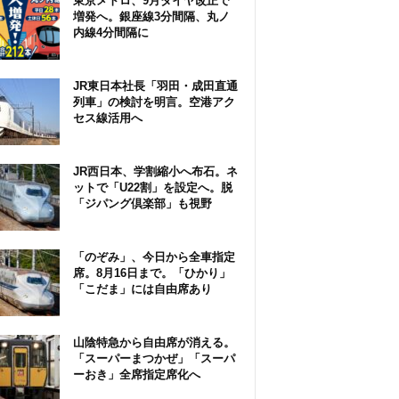
東京メトロ、9月ダイヤ改正で
増発へ。銀座線3分間隔、丸ノ
内線4分間隔に
JR東日本社長「羽田・成田直通
列車」の検討を明言。空港アク
セス線活用へ
JR西日本、学割縮小へ布石。ネ
ットで「U22割」を設定へ。脱
「ジパング倶楽部」も視野
「のぞみ」、今日から全車指定
席。8月16日まで。「ひかり」
「こだま」には自由席あり
山陰特急から自由席が消える。
「スーパーまつかぜ」「スーパ
ーおき」全席指定席化へ