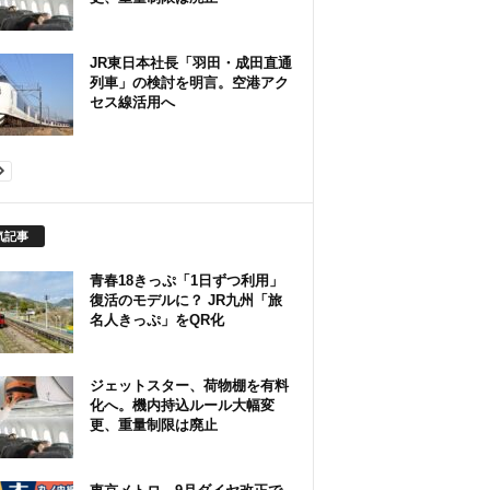
JR東日本社長「羽田・成田直通
列車」の検討を明言。空港アク
セス線活用へ
気記事
青春18きっぷ「1日ずつ利用」
復活のモデルに？ JR九州「旅
名人きっぷ」をQR化
ジェットスター、荷物棚を有料
化へ。機内持込ルール大幅変
更、重量制限は廃止