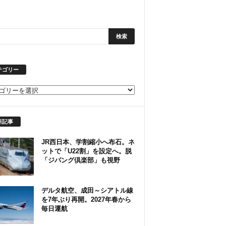
テゴリー
新記事
JR西日本、学割縮小へ布石。ネ
ットで「U22割」を設定へ。脱
「ジパング倶楽部」も視野
デルタ航空、成田～シアトル線
を7年ぶり再開。2027年春から
毎日運航