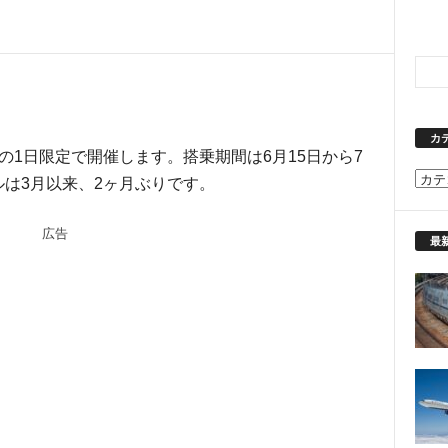
カ
日の1日限定で開催します。搭乗期間は6月15日から7
カ
ルは3月以来、2ヶ月ぶりです。
テ
ゴ
広告
リ
最
ー