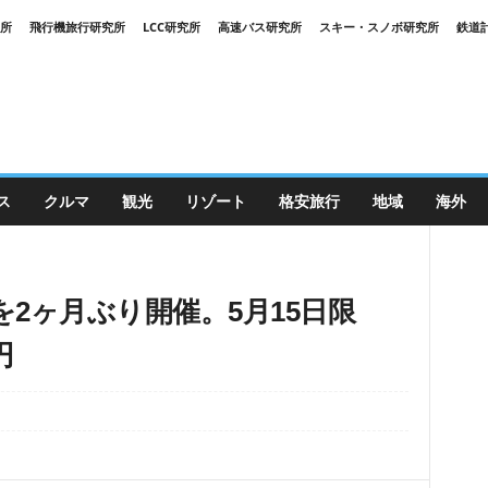
究所
飛行機旅行研究所
LCC研究所
高速バス研究所
スキー・スノボ研究所
鉄道
ス
クルマ
観光
リゾート
格安旅行
地域
海外
を2ヶ月ぶり開催。5月15日限
円