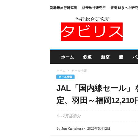
新幹線旅行研究所
格安旅行研究所
青春18きっぷ研
旅
行
総
合
研
究
所
ホーム
鉄道
航空
船
バ
タ
ビ
ホーム
セール情報
リ
セール情報
ス
JAL「国内線セール」
定、羽田～福岡12,210
6～7月搭乗分
2026年5月12日
By
Jun Kamakura
-