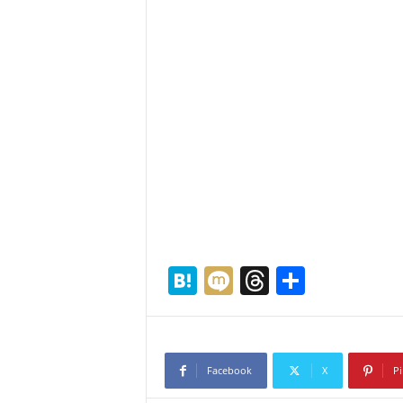
H
M
T
共
at
ixi
hr
有
e
e
n
a
Facebook
X
Pi
a
d