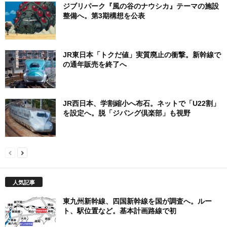
ジブリパーク『風の谷のナウシカ』テーマの施設
整備へ。第3期構想を公表
JR東日本「トクだ値」実質廃止の衝撃。新幹線で
の通年販売を終了へ
JR西日本、学割縮小へ布石。ネットで「U22割」
を設定へ。脱「ジパング倶楽部」も視野
人気記事
東九州新幹線、四国新幹線を国が調査へ。ルー
ト、駅位置など。基本計画路線で初