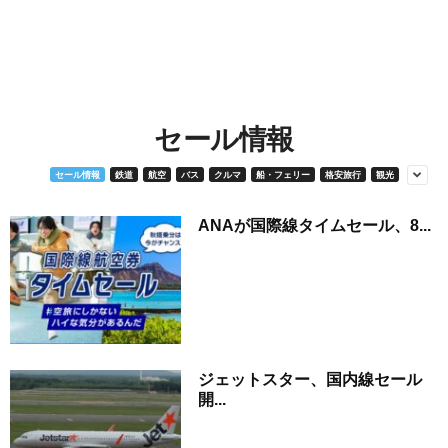
セール情報
セール情報
鉄道
航空
バス
クルマ
船・フェリー
格安旅行
観光
ANAが国際線タイムセール、8...
ジェットスター、国内線セール
開...