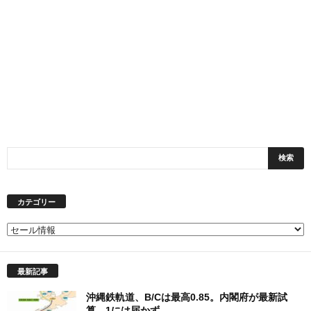
カテゴリー
カ
テ
ゴ
最新記事
リ
ー
沖縄鉄軌道、B/Cは最高0.85。内閣府が最新試
算、1には届かず