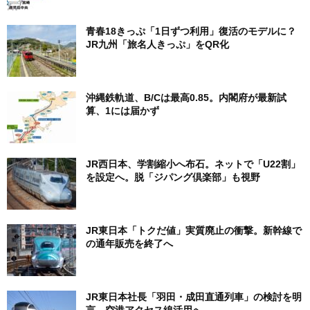
青春18きっぷ「1日ずつ利用」復活のモデルに？
JR九州「旅名人きっぷ」をQR化
沖縄鉄軌道、B/Cは最高0.85。内閣府が最新試
算、1には届かず
JR西日本、学割縮小へ布石。ネットで「U22割」
を設定へ。脱「ジパング倶楽部」も視野
JR東日本「トクだ値」実質廃止の衝撃。新幹線で
の通年販売を終了へ
JR東日本社長「羽田・成田直通列車」の検討を明
言。空港アクセス線活用へ