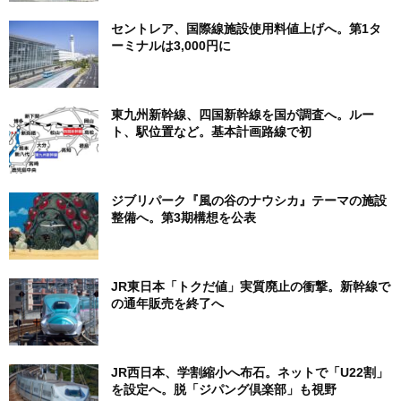
セントレア、国際線施設使用料値上げへ。第1タ
ーミナルは3,000円に
東九州新幹線、四国新幹線を国が調査へ。ルー
ト、駅位置など。基本計画路線で初
ジブリパーク『風の谷のナウシカ』テーマの施設
整備へ。第3期構想を公表
JR東日本「トクだ値」実質廃止の衝撃。新幹線で
の通年販売を終了へ
JR西日本、学割縮小へ布石。ネットで「U22割」
を設定へ。脱「ジパング倶楽部」も視野