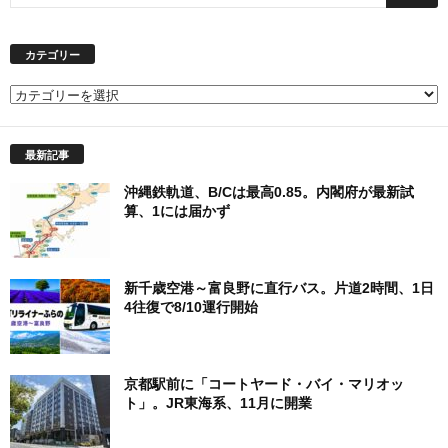
カテゴリー
カ
テ
ゴ
最新記事
リ
ー
沖縄鉄軌道、B/Cは最高0.85。内閣府が最新試
算、1には届かず
新千歳空港～富良野に直行バス。片道2時間、1日
4往復で8/10運行開始
京都駅前に「コートヤード・バイ・マリオッ
ト」。JR東海系、11月に開業