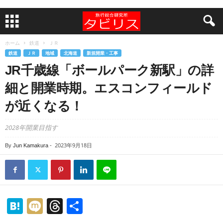
ホーム
鉄道
ＪＲ
鉄道
ＪＲ
地域
北海道
新規開業・工事
JR千歳線「ボールパーク新駅」の詳
細と開業時期。エスコンフィールド
が近くなる！
2028年開業目指す
2023年9月18日
By
Jun Kamakura
-
H
M
T
共
at
ixi
hr
有