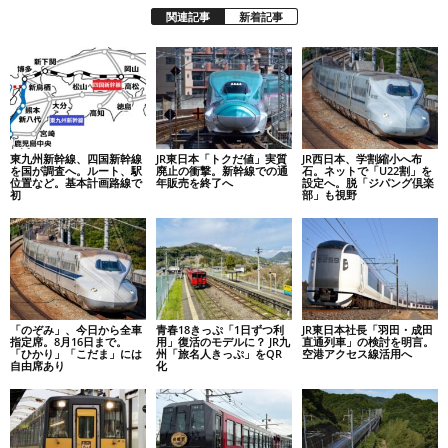
関連記事
新着記事
東九州新幹線、四国新幹線
JR東日本「トクだ値」実質
JR西日本、学割縮小へ布
を国が調査へ。ルート、駅
廃止の衝撃。新幹線での通
石。ネットで「U22割」を
位置など。基本計画路線で
年販売を終了へ
設定へ。脱「ジパング倶楽
初
部」も視野
「のぞみ」、今日から全車
青春18きっぷ「1日ずつ利
JR東日本社長「羽田・成田
指定席。8月16日まで。
用」復活のモデルに？ JR九
直通列車」の検討を明言。
「ひかり」「こだま」には
州「旅名人きっぷ」をQR
空港アクセス線活用へ
自由席あり
化