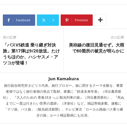
at
ixi
hr
有
e
e
n
a
Facebook
X
Pinterest
a
d
s
前の記事
次の記事
「バスVS鉄道 乗り継ぎ対決
美祢線の復旧見通せず。大雨
旅」第17弾は9/20放送。たけ
で80箇所の被災が明らかに
うちほのか、ハシヤスメ・ア
ツコが登場！
Jun Kamakura
旅行総合研究所タビリス代表。旅行ブロガー。旅に関するテーマ全般を、事業
者側ではなく旅行者側の視点で取材。著書に『鉄道未来年表』（河出書房新
社）、『大人のための 青春18きっぷ 観光列車の旅』（河出書房新社）、『死ぬ
までに一度は行きたい世界の遺跡』（洋泉社）など。雑誌寄稿多数。連載に
「テツ旅、バス旅」（観光経済新聞）。テレビ東京「ローカル路線バス乗り継
ぎの旅」ルート検証動画にも出演。