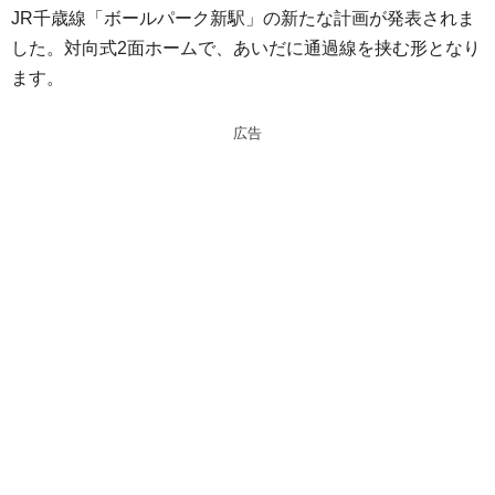
JR千歳線「ボールパーク新駅」の新たな計画が発表されま
e
e
した。対向式2面ホームで、あいだに通過線を挟む形となり
n
a
ます。
a
d
s
広告