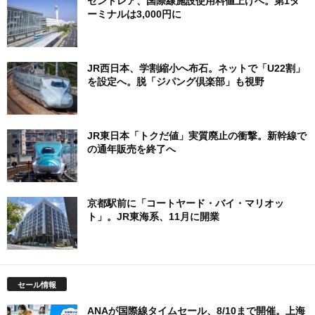
セントレア、国際線施設使用料値上げへ。第1タ
ーミナルは3,000円に
JR西日本、学割縮小へ布石。ネットで「U22割」
を設定へ。脱「ジパング倶楽部」も視野
JR東日本「トクだ値」実質廃止の衝撃。新幹線で
の通年販売を終了へ
京都駅前に「コートヤード・バイ・マリオッ
ト」。JR東海系、11月に開業
セール情報
ANAが国際線タイムセール、8/10まで開催。上海