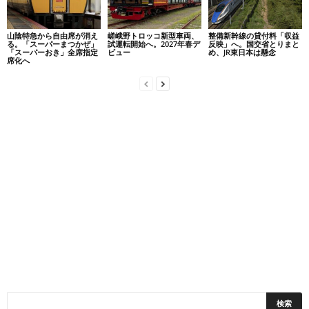
山陰特急から自由席が消え
嵯峨野トロッコ新型車両、
整備新幹線の貸付料「収益
る。「スーパーまつかぜ」
試運転開始へ。2027年春デ
反映」へ。国交省とりまと
「スーパーおき」全席指定
ビュー
め、JR東日本は懸念
席化へ