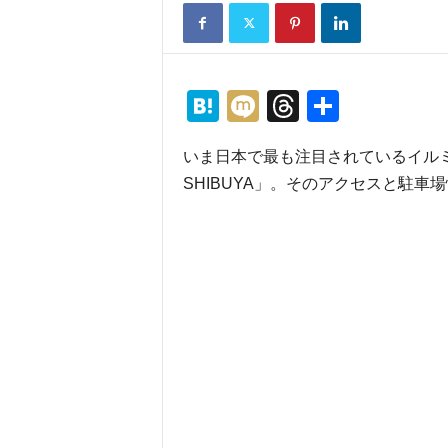
H
M
T
共
at
ixi
hr
有
いま日本で最も注目されているイル
e
e
SHIBUYA」。そのアクセスと駐車
n
a
a
d
s