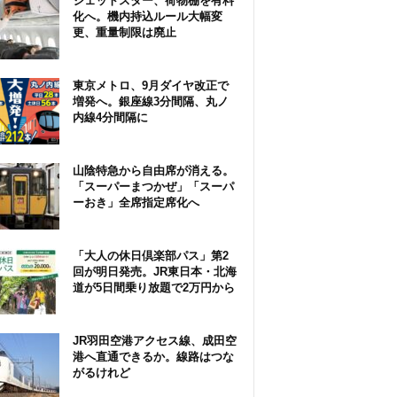
ジェットスター、荷物棚を有料
化へ。機内持込ルール大幅変
更、重量制限は廃止
東京メトロ、9月ダイヤ改正で
増発へ。銀座線3分間隔、丸ノ
内線4分間隔に
山陰特急から自由席が消える。
「スーパーまつかぜ」「スーパ
ーおき」全席指定席化へ
「大人の休日倶楽部パス」第2
回が明日発売。JR東日本・北海
道が5日間乗り放題で2万円から
JR羽田空港アクセス線、成田空
港へ直通できるか。線路はつな
がるけれど