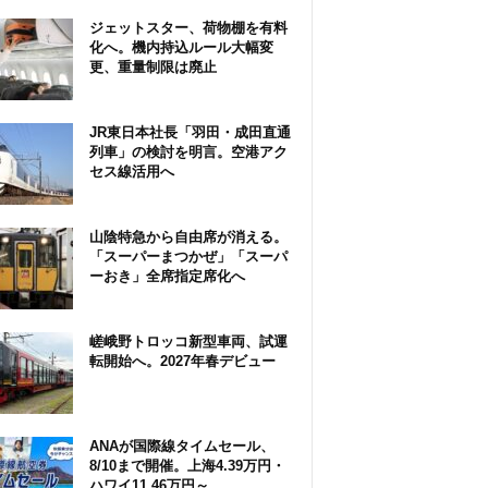
ジェットスター、荷物棚を有料
化へ。機内持込ルール大幅変
更、重量制限は廃止
JR東日本社長「羽田・成田直通
列車」の検討を明言。空港アク
セス線活用へ
山陰特急から自由席が消える。
「スーパーまつかぜ」「スーパ
ーおき」全席指定席化へ
嵯峨野トロッコ新型車両、試運
転開始へ。2027年春デビュー
ANAが国際線タイムセール、
8/10まで開催。上海4.39万円・
ハワイ11.46万円～