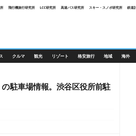
究所
飛行機旅行研究所
LCC研究所
高速バス研究所
スキー・スノボ研究所
鉄道
ス
クルマ
観光
リゾート
格安旅行
地域
海外
YA」の駐車場情報。渋谷区役所前駐