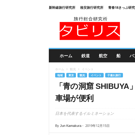
新幹線旅行研究所
格安旅行研究所
青春18きっぷ研
旅
行
総
合
研
究
所
ホーム
鉄道
航空
船
バ
タ
ビ
ホーム
観光
イベント
リ
地域
東京
観光
イベント
子連れ旅行
ス
「青の洞窟 SHIBU
車場が便利
日本を代表するイルミネーション
2019年12月15日
By
Jun Kamakura
-