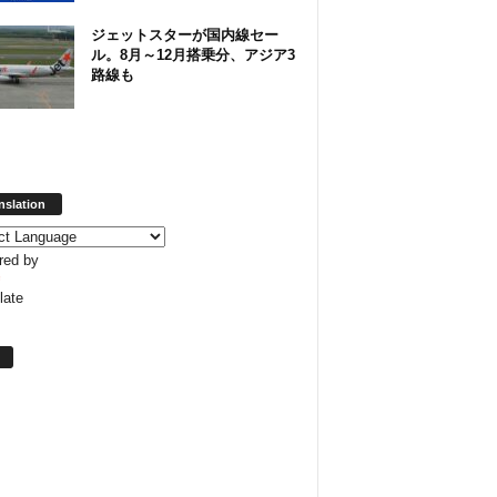
ジェットスターが国内線セー
ル。8月～12月搭乗分、アジア3
路線も
nslation
red by
late