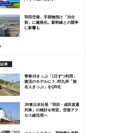
羽田空港、手荷物預け「30分
前」に厳格化。新幹線との競争
に影響も
気記事
青春18きっぷ「1日ずつ利用」
復活のモデルに？ JR九州「旅
名人きっぷ」をQR化
JR東日本社長「羽田・成田直通
列車」の検討を明言。空港アク
セス線活用へ