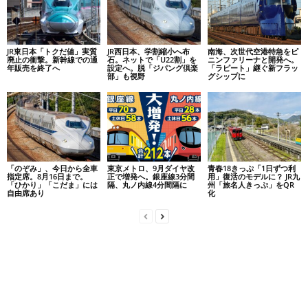
JR東日本「トクだ値」実質
JR西日本、学割縮小へ布
南海、次世代空港特急をピ
廃止の衝撃。新幹線での通
石。ネットで「U22割」を
ニンファリーナと開発へ。
年販売を終了へ
設定へ。脱「ジパング倶楽
「ラピート」継ぐ新フラッ
部」も視野
グシップに
「のぞみ」、今日から全車
東京メトロ、9月ダイヤ改
青春18きっぷ「1日ずつ利
指定席。8月16日まで。
正で増発へ。銀座線3分間
用」復活のモデルに？ JR九
「ひかり」「こだま」には
隔、丸ノ内線4分間隔に
州「旅名人きっぷ」をQR
自由席あり
化