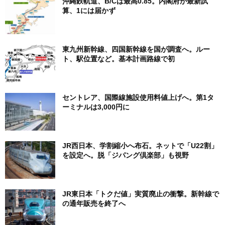
沖縄鉄軌道、B/Cは最高0.85。内閣府が最新試
算、1には届かず
東九州新幹線、四国新幹線を国が調査へ。ルー
ト、駅位置など。基本計画路線で初
セントレア、国際線施設使用料値上げへ。第1タ
ーミナルは3,000円に
JR西日本、学割縮小へ布石。ネットで「U22割」
を設定へ。脱「ジパング倶楽部」も視野
JR東日本「トクだ値」実質廃止の衝撃。新幹線で
の通年販売を終了へ