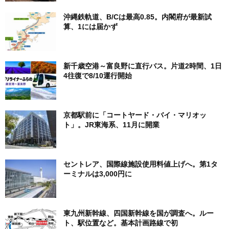
沖縄鉄軌道、B/Cは最高0.85。内閣府が最新試
算、1には届かず
新千歳空港～富良野に直行バス。片道2時間、1日
4往復で8/10運行開始
京都駅前に「コートヤード・バイ・マリオッ
ト」。JR東海系、11月に開業
セントレア、国際線施設使用料値上げへ。第1タ
ーミナルは3,000円に
東九州新幹線、四国新幹線を国が調査へ。ルー
ト、駅位置など。基本計画路線で初