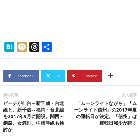
H
M
T
共
at
ixi
hr
有
e
e
n
a
Facebook
X
Pinterest
a
d
s
前の記事
次の記事
ピーチが仙台～新千歳・台北
「ムーンライトながら」「ム
線と、新千歳～福岡・台北線
ーンライト信州」の2017年夏
を2017年9月に開設。関西～
の運転日が決定。「信州」は
釧路、女満別、中標津線も検
運転日減少が続く
討か