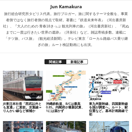
Jun Kamakura
旅行総合研究所タビリス代表。旅行ブロガー。旅に関するテーマ全般を、事業
者側ではなく旅行者側の視点で取材。著書に『鉄道未来年表』（河出書房新
社）、『大人のための 青春18きっぷ 観光列車の旅』（河出書房新社）、『死ぬ
までに一度は行きたい世界の遺跡』（洋泉社）など。雑誌寄稿多数。連載に
「テツ旅、バス旅」（観光経済新聞）。テレビ東京「ローカル路線バス乗り継
ぎの旅」ルート検証動画にも出演。
関連記事
新着記事
JR東日本社長「西武以外と
沖縄鉄軌道、B/Cは最高
東九州新幹線、四国新幹線
も直通」に意欲。京葉線＝
0.85。内閣府が最新試算、
を国が調査へ。ルート、駅
りんかい線など候補か
1には届かず
位置など。基本計画路線で
初