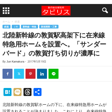
ホーム
鉄道
鉄道
ＪＲ
新幹線・特急
新規開業・工事
北陸新幹線の敦賀駅高架下に在来線
特急用ホームを設置へ。「サンダー
バード」の敦賀打ち切りが濃厚に
2017年5月19日
By
Jun Kamakura
-
H
M
T
共
at
ixi
hr
有
北陸新幹線の敦賀駅ホームの下に、在来線特急用ホームが
e
e
設置されることが決まりました。これにより、在来線特急