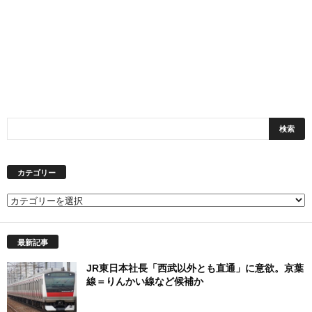
カテゴリー
カ
テ
ゴ
最新記事
リ
ー
JR東日本社長「西武以外とも直通」に意欲。京葉
線＝りんかい線など候補か