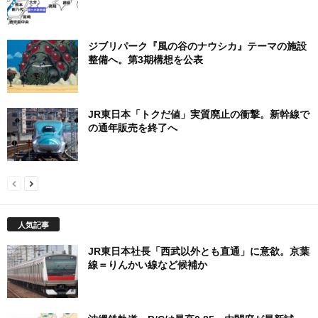
ジブリパーク『風の谷のナウシカ』テーマの施設
整備へ。第3期構想を公表
JR東日本「トクだ値」実質廃止の衝撃。新幹線で
の通年販売を終了へ
人気記事
JR東日本社長「西武以外とも直通」に意欲。京葉
線＝りんかい線など候補か