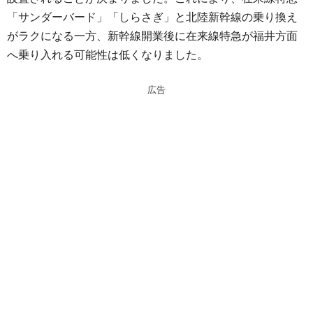
n
a
「サンダーバード」「しらさぎ」と北陸新幹線の乗り換え
a
d
がラクになる一方、新幹線開業後に在来線特急が福井方面
s
へ乗り入れる可能性は低くなりました。
広告