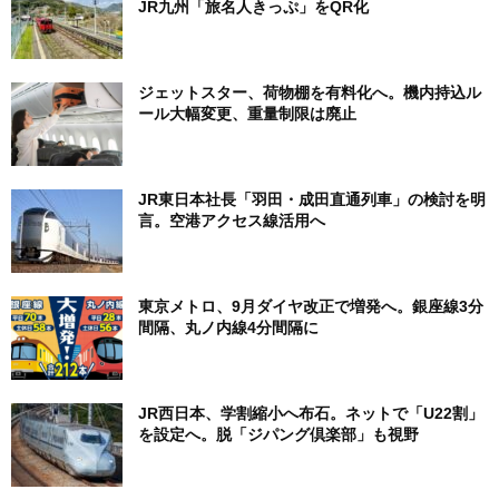
JR九州「旅名人きっぷ」をQR化
ジェットスター、荷物棚を有料化へ。機内持込ル
ール大幅変更、重量制限は廃止
JR東日本社長「羽田・成田直通列車」の検討を明
言。空港アクセス線活用へ
東京メトロ、9月ダイヤ改正で増発へ。銀座線3分
間隔、丸ノ内線4分間隔に
JR西日本、学割縮小へ布石。ネットで「U22割」
を設定へ。脱「ジパング倶楽部」も視野