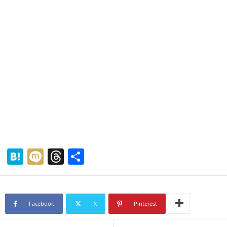
H
M
T
共
at
ixi
hr
有
e
e
n
a
Facebook
X
Pinterest
a
d