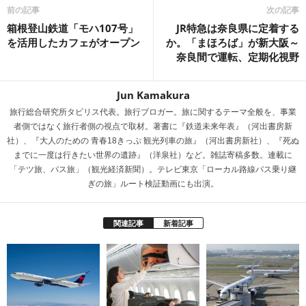
s
前の記事
次の記事
箱根登山鉄道「モハ107号」
JR特急は奈良県に定着する
を活用したカフェがオープン
か。「まほろば」が新大阪～
奈良間で運転、定期化視野
Jun Kamakura
旅行総合研究所タビリス代表。旅行ブロガー。旅に関するテーマ全般を、事業
者側ではなく旅行者側の視点で取材。著書に『鉄道未来年表』（河出書房新
社）、『大人のための 青春18きっぷ 観光列車の旅』（河出書房新社）、『死ぬ
までに一度は行きたい世界の遺跡』（洋泉社）など。雑誌寄稿多数。連載に
「テツ旅、バス旅」（観光経済新聞）。テレビ東京「ローカル路線バス乗り継
ぎの旅」ルート検証動画にも出演。
関連記事
新着記事