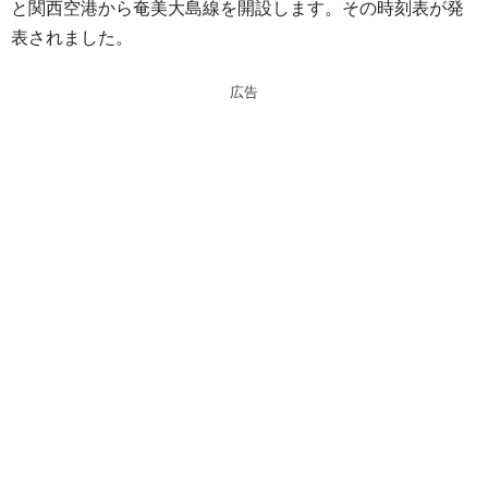
と関西空港から奄美大島線を開設します。その時刻表が発
n
a
表されました。
a
d
s
広告