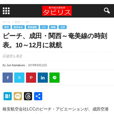
ホーム
航空
LCC
航空
航空会社
新規就航
LCC
地域
九州
ピーチ、成田・関西～奄美線の時刻
表。10～12月に就航
応援団も発足
2019年8月22日
By
Jun Kamakura
-
H
M
T
共
at
ixi
hr
有
格安航空会社LCCのピーチ・アビエーションが、成田空港
e
e