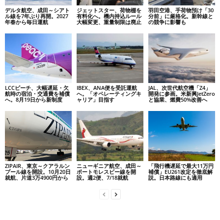
デルタ航空、成田～シアト
ジェットスター、荷物棚を
羽田空港、手荷物預け「30
ル線を7年ぶり再開。2027
有料化へ。機内持込ルール
分前」に厳格化。新幹線と
年春から毎日運航
大幅変更、重量制限は廃止
の競争に影響も
LCCピーチ、大幅遅延・欠
IBEX、ANA便を受託運航
JAL、次世代航空機「Z4」
航時の宿泊・交通費を補償
へ。「オペレーティングキ
開発に参画。米新興JetZero
へ。8月19日から新制度
ャリア」目指す
と協業、燃費50%改善へ
ZIPAIR、東京～クアラルン
ニューギニア航空、成田～
「飛行機遅延で最大11万円
プール線を開設。10月20日
ポートモレスビー線を開
補償」EU261改定を徹底解
就航、片道3万4900円から
設。週2便、7/18就航
説。日本路線にも適用