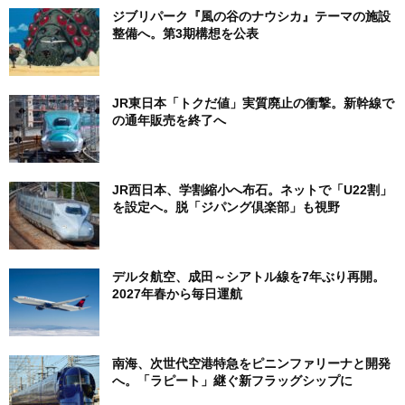
ー
ジブリパーク『風の谷のナウシカ』テーマの施設
整備へ。第3期構想を公表
JR東日本「トクだ値」実質廃止の衝撃。新幹線で
の通年販売を終了へ
JR西日本、学割縮小へ布石。ネットで「U22割」
を設定へ。脱「ジパング倶楽部」も視野
デルタ航空、成田～シアトル線を7年ぶり再開。
2027年春から毎日運航
南海、次世代空港特急をピニンファリーナと開発
へ。「ラピート」継ぐ新フラッグシップに