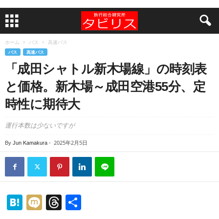
ホーム
バス
高速バス
バス
高速バス
「成田シャトル新木場線」の時刻表
と価格。新木場～成田空港55分、定
時性に期待大
運行本数は少ないですが
2025年2月5日
By
Jun Kamakura
-
H
M
T
共
at
ixi
hr
有