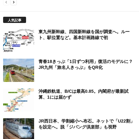
人気記事
東九州新幹線、四国新幹線を国が調査へ。ルー
ト、駅位置など。基本計画路線で初
青春18きっぷ「1日ずつ利用」復活のモデルに？
JR九州「旅名人きっぷ」をQR化
沖縄鉄軌道、B/Cは最高0.85。内閣府が最新試
算、1には届かず
JR西日本、学割縮小へ布石。ネットで「U22割」
を設定へ。脱「ジパング倶楽部」も視野