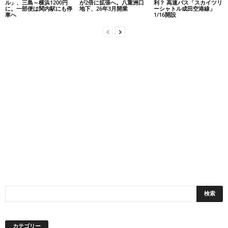
ル」、三島～横浜1200円
が2倍に拡張へ。八重洲口
利？ 高速バス「スカイツリ
に。一部便は関内駅にも停
地下、26年3月開業
ーシャトル成田空港線」
車へ
1/16開設
カテゴリー