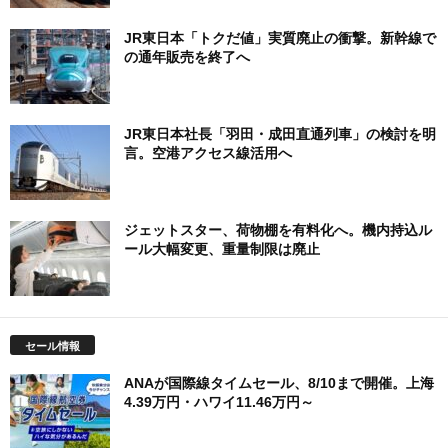
JR東日本「トクだ値」実質廃止の衝撃。新幹線で
の通年販売を終了へ
JR東日本社長「羽田・成田直通列車」の検討を明
言。空港アクセス線活用へ
ジェットスター、荷物棚を有料化へ。機内持込ル
ール大幅変更、重量制限は廃止
セール情報
ANAが国際線タイムセール、8/10まで開催。上海
4.39万円・ハワイ11.46万円～