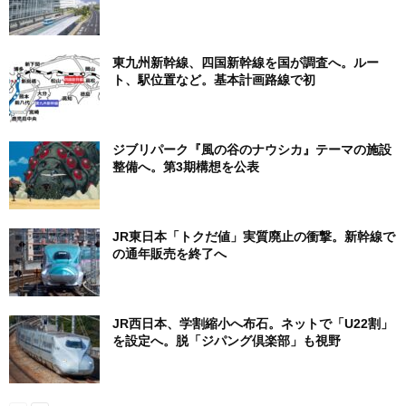
東九州新幹線、四国新幹線を国が調査へ。ルー
ト、駅位置など。基本計画路線で初
ジブリパーク『風の谷のナウシカ』テーマの施設
整備へ。第3期構想を公表
JR東日本「トクだ値」実質廃止の衝撃。新幹線で
の通年販売を終了へ
JR西日本、学割縮小へ布石。ネットで「U22割」
を設定へ。脱「ジパング倶楽部」も視野