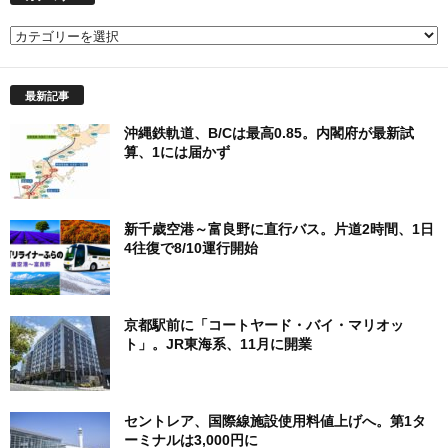
カ
テ
ゴ
最新記事
リ
ー
沖縄鉄軌道、B/Cは最高0.85。内閣府が最新試
算、1には届かず
新千歳空港～富良野に直行バス。片道2時間、1日
4往復で8/10運行開始
京都駅前に「コートヤード・バイ・マリオッ
ト」。JR東海系、11月に開業
セントレア、国際線施設使用料値上げへ。第1タ
ーミナルは3,000円に