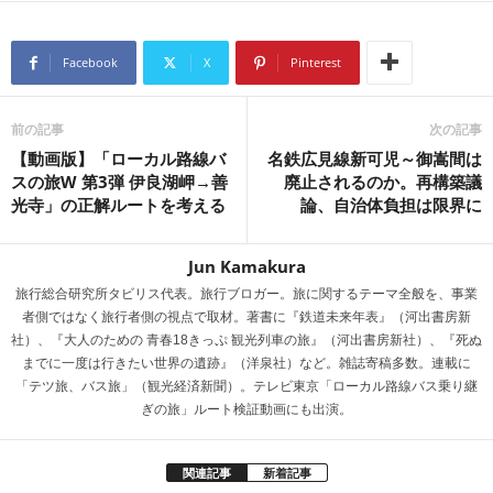
e
e
n
a
Facebook
X
Pinterest
a
d
s
前の記事
次の記事
【動画版】「ローカル路線バ
名鉄広見線新可児～御嵩間は
スの旅W 第3弾 伊良湖岬→善
廃止されるのか。再構築議
光寺」の正解ルートを考える
論、自治体負担は限界に
Jun Kamakura
旅行総合研究所タビリス代表。旅行ブロガー。旅に関するテーマ全般を、事業
者側ではなく旅行者側の視点で取材。著書に『鉄道未来年表』（河出書房新
社）、『大人のための 青春18きっぷ 観光列車の旅』（河出書房新社）、『死ぬ
までに一度は行きたい世界の遺跡』（洋泉社）など。雑誌寄稿多数。連載に
「テツ旅、バス旅」（観光経済新聞）。テレビ東京「ローカル路線バス乗り継
ぎの旅」ルート検証動画にも出演。
関連記事
新着記事