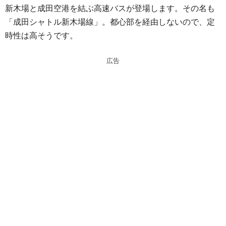
新木場と成田空港を結ぶ高速バスが登場します。その名も
e
e
「成田シャトル新木場線」。都心部を経由しないので、定
n
a
時性は高そうです。
a
d
s
広告