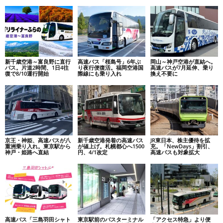
新千歳空港～富良野に直行
高速バス「桜島号」6年ぶ
岡山～神戸空港が直結へ。
バス。片道2時間、1日4往
り夜行便復活。福岡空港国
高速バスが7月延伸、乗り
復で8/10運行開始
際線にも乗り入れ
換え不要に
京王・神姫、高速バスが八
新千歳空港発着の高速バス
JR東日本、株主優待を拡
重洲乗り入れ。東京駅から
が値上げ。札幌都心へ1500
充。「NewDays」割引、
神戸・姫路へ直結
円、4/1改定
高速バスも対象拡大
高速バス「三島羽田シャト
東京駅前のバスターミナル
「アクセス特急」より便