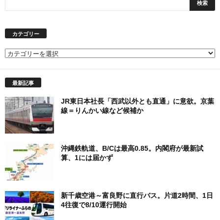
カテゴリー
カ
テ
ゴ
最新記事
リ
ー
JR東日本社長「西武以外とも直通」に意欲。京葉
線＝りんかい線など候補か
沖縄鉄軌道、B/Cは最高0.85。内閣府が最新試
算、1には届かず
新千歳空港～富良野に直行バス。片道2時間、1日
4往復で8/10運行開始