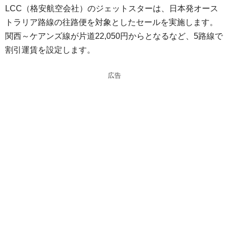
LCC（格安航空会社）のジェットスターは、日本発オース
e
e
トラリア路線の往路便を対象としたセールを実施します。
n
a
関西～ケアンズ線が片道22,050円からとなるなど、5路線で
a
d
割引運賃を設定します。
s
広告