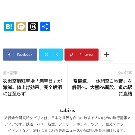
H
M
T
共
at
ixi
hr
有
e
e
n
a
Facebook
X
Pinterest
a
d
s
前の記事
次の記事
羽田空港駐車場「満車日」が
常磐道、「休憩空白地帯」を
激減。値上げ効果、完全解消
解消へ。大熊PA新設、道の駅
には至らず
に直結
tabiris
旅行総合研究所タビリスは、日本と世界を自由に旅する人のための旅行情報メ
ディアです。鉄道、バス、航空、フェリー、ホテル、ツアー、観光スポット、
イベントなど、旅行にまつわる最新ニュースや解説記事をお届けします。