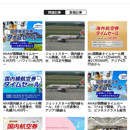
関連記事
新着記事
ANAが国際線タイムセー
ジェットスター、国内線セ
JAL国際線タイムセール開
ル、8/10まで開催。上海
ール開催。9月～12月搭乗
催。ハワイ13万6800円、北
4.39万円・ハワイ11.46万円
分、31日正午開始
米21万5000円、アジア6万
～
円台から
ANA国内線タイムセール開
ジェットスターが国内線セ
ANAが国際線タイムセー
催。8月～1月搭乗分、羽田
ール。8月～12月搭乗分、
ル、7/14まで開催。プレエ
～札幌10,450円～
アジア3路線も
コ、ビジネスクラスも販売