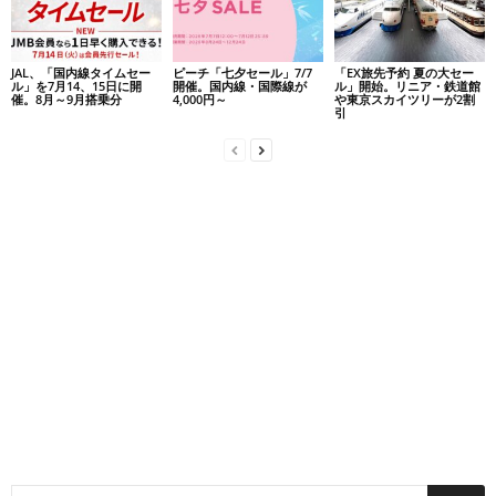
JAL、「国内線タイムセー
ピーチ「七夕セール」7/7
「EX旅先予約 夏の大セー
ル」を7月14、15日に開
開催。国内線・国際線が
ル」開始。リニア・鉄道館
催。8月～9月搭乗分
4,000円～
や東京スカイツリーが2割
引