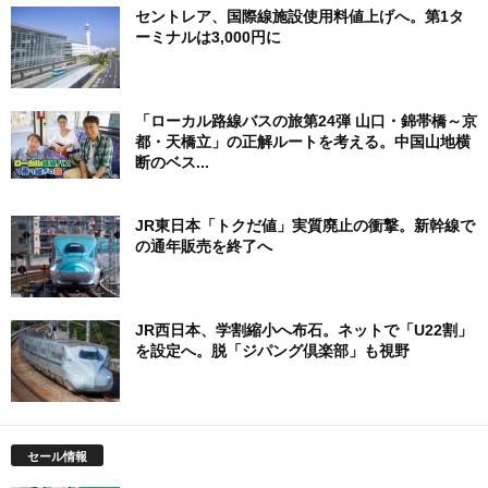
セントレア、国際線施設使用料値上げへ。第1タ
ーミナルは3,000円に
「ローカル路線バスの旅第24弾 山口・錦帯橋～京
都・天橋立」の正解ルートを考える。中国山地横
断のベス...
JR東日本「トクだ値」実質廃止の衝撃。新幹線で
の通年販売を終了へ
JR西日本、学割縮小へ布石。ネットで「U22割」
を設定へ。脱「ジパング倶楽部」も視野
セール情報