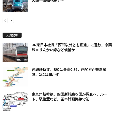
の通年販売を終了へ
人気記事
JR東日本社長「西武以外とも直通」に意欲。京葉
線＝りんかい線など候補か
沖縄鉄軌道、B/Cは最高0.85。内閣府が最新試
算、1には届かず
東九州新幹線、四国新幹線を国が調査へ。ルー
ト、駅位置など。基本計画路線で初