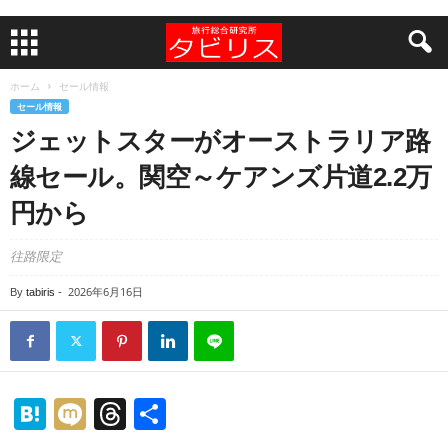
ホーム
セール情報
セール情報
ジェットスターがオーストラリア路
線セール。関空～ケアンズ片道2.2万
円から
往路限定
2026年6月16日
By
tabiris
-
H
M
T
共
at
ixi
hr
有