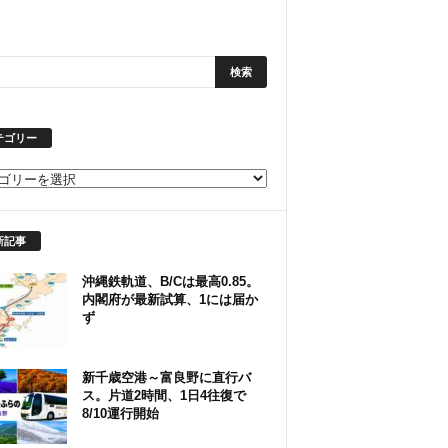
テゴリー
新記事
沖縄鉄軌道、B/Cは最高0.85。
内閣府が最新試算、1には届か
ず
新千歳空港～富良野に直行バ
ス。片道2時間、1日4往復で
8/10運行開始