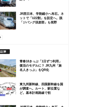
JR西日本、学割縮小へ布石。ネ
ットで「U22割」を設定へ。脱
「ジパング倶楽部」も視野
気記事
青春18きっぷ「1日ずつ利用」
復活のモデルに？ JR九州「旅
名人きっぷ」をQR化
東九州新幹線、四国新幹線を国
が調査へ。ルート、駅位置な
ど。基本計画路線で初