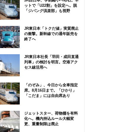
JR西日本、学割縮小へ布石。ネ
ットで「U22割」を設定へ。脱
「ジパング倶楽部」も視野
JR東日本「トクだ値」実質廃止
の衝撃。新幹線での通年販売を
終了へ
JR東日本社長「羽田・成田直通
列車」の検討を明言。空港アク
セス線活用へ
「のぞみ」、今日から全車指定
席。8月16日まで。「ひかり」
「こだま」には自由席あり
ジェットスター、荷物棚を有料
化へ。機内持込ルール大幅変
更、重量制限は廃止