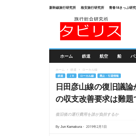
新幹線旅行研究所
格安旅行研究所
青春18きっぷ研
旅
行
総
合
研
究
所
ホーム
鉄道
航空
船
バ
タ
ビ
ホーム
鉄道
ローカル線
リ
鉄道
ＪＲ
ローカル線
廃止・引退情報
ス
日田彦山線の復旧議論
の収支改善要求は難題
復旧後の運行費用を誰が負担するか
2019年2月1日
By
Jun Kamakura
-