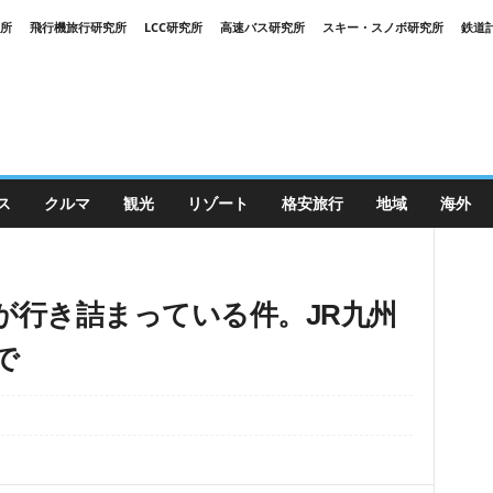
究所
飛行機旅行研究所
LCC研究所
高速バス研究所
スキー・スノボ研究所
鉄道
ス
クルマ
観光
リゾート
格安旅行
地域
海外
が行き詰まっている件。JR九州
で