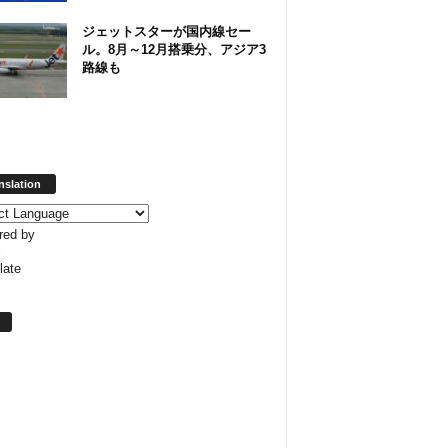
ジェットスターが国内線セー
ル。8月～12月搭乗分、アジア3
路線も
nslation
red by
late