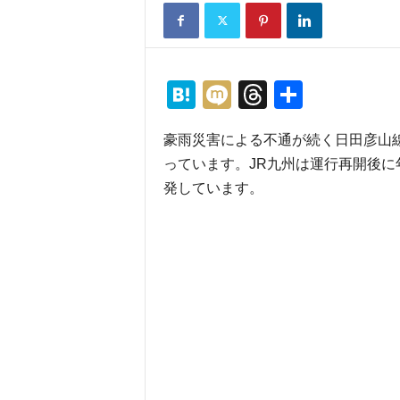
H
M
T
共
at
ixi
hr
有
豪雨災害による不通が続く日田彦山
e
e
っています。JR九州は運行再開後に
n
a
発しています。
a
d
s