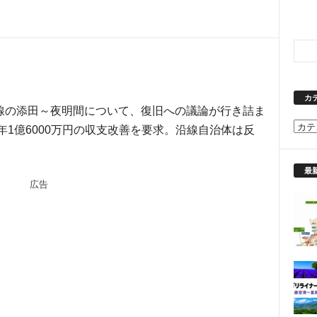
カ
線の添田～夜明間について、復旧への議論が行き詰ま
カ
年1億6000万円の収支改善を要求。沿線自治体は反
テ
ゴ
リ
最
広告
ー