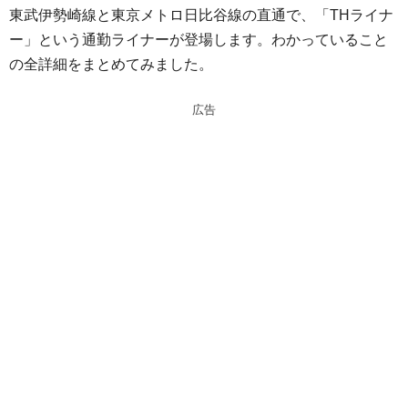
東武伊勢崎線と東京メトロ日比谷線の直通で、「THライナ
e
e
ー」という通勤ライナーが登場します。わかっていること
n
a
の全詳細をまとめてみました。
a
d
s
広告