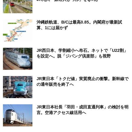
沖縄鉄軌道、B/Cは最高0.85。内閣府が最新試
算、1には届かず
JR西日本、学割縮小へ布石。ネットで「U22割」
を設定へ。脱「ジパング倶楽部」も視野
JR東日本「トクだ値」実質廃止の衝撃。新幹線で
の通年販売を終了へ
JR東日本社長「羽田・成田直通列車」の検討を明
言。空港アクセス線活用へ