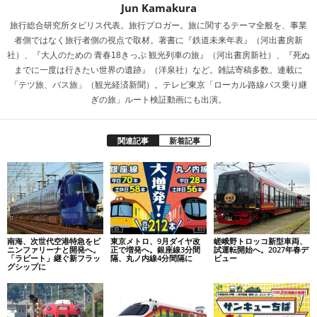
Jun Kamakura
旅行総合研究所タビリス代表。旅行ブロガー。旅に関するテーマ全般を、事業
者側ではなく旅行者側の視点で取材。著書に『鉄道未来年表』（河出書房新
社）、『大人のための 青春18きっぷ 観光列車の旅』（河出書房新社）、『死ぬ
までに一度は行きたい世界の遺跡』（洋泉社）など。雑誌寄稿多数。連載に
「テツ旅、バス旅」（観光経済新聞）。テレビ東京「ローカル路線バス乗り継
ぎの旅」ルート検証動画にも出演。
関連記事
新着記事
南海、次世代空港特急をピ
東京メトロ、9月ダイヤ改
嵯峨野トロッコ新型車両、
ニンファリーナと開発へ。
正で増発へ。銀座線3分間
試運転開始へ。2027年春デ
「ラピート」継ぐ新フラッ
隔、丸ノ内線4分間隔に
ビュー
グシップに