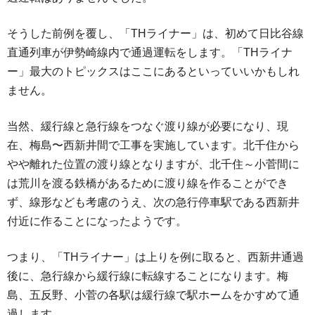
そうした前例を覆し、「THライナー」は、初めて日比谷線
直通列車が伊勢崎線内で通過運転をします。「THライナ
ー」最大のトピックスはここにあるといっていいかもしれ
ません。
当然、緩行線と急行線をつなぐ渡り線が必要になり、現
在、梅島〜西新井間で工事を実施しています。北千住から
やや離れた位置の渡り線となりますが、北千住～小菅間に
は荒川を渡る鉄橋があるために渡り線を作ることができ
ず、線形なども考慮のうえ、次の急行停車駅である西新井
付近に作ることになったようです。
つまり、「THライナー」は上りを例に取ると、西新井通過
後に、急行線から緩行線に転線することになります。梅
島、五反野、小菅の各駅は緩行線で駅ホームをかすめて通
過します。