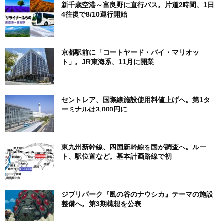
新千歳空港～富良野に直行バス。片道2時間、1日
4往復で8/10運行開始
京都駅前に「コートヤード・バイ・マリオッ
ト」。JR東海系、11月に開業
セントレア、国際線施設使用料値上げへ。第1タ
ーミナルは3,000円に
東九州新幹線、四国新幹線を国が調査へ。ルー
ト、駅位置など。基本計画路線で初
ジブリパーク『風の谷のナウシカ』テーマの施設
整備へ。第3期構想を公表