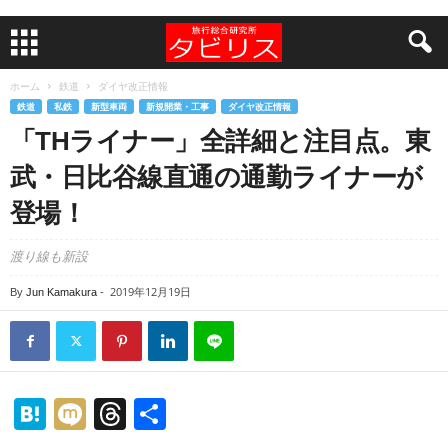
ホーム
鉄道
ダイヤ改正情報
鉄道
私鉄
新型車両
新規開業・工事
ダイヤ改正情報
「THライナー」全詳細と注目点。東
武・日比谷線直通の通勤ライナーが
登場！
渡り線も新設
2019年12月19日
By
Jun Kamakura
-
H
M
T
共
at
ixi
hr
有