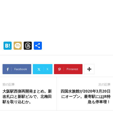
H
M
T
共
at
ixi
hr
有
e
e
n
a
Facebook
X
Pinterest
a
d
s
前の記事
次の記事
大阪駅西側再開発まとめ。新
四国水族館が2020年3月20日
改札口と新駅ビルで、北梅田
にオープン。最寄駅にはJR特
駅を取り込むか。
急も停車増！