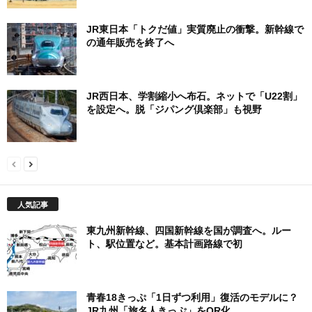
JR東日本「トクだ値」実質廃止の衝撃。新幹線で
の通年販売を終了へ
JR西日本、学割縮小へ布石。ネットで「U22割」
を設定へ。脱「ジパング倶楽部」も視野
人気記事
東九州新幹線、四国新幹線を国が調査へ。ルー
ト、駅位置など。基本計画路線で初
青春18きっぷ「1日ずつ利用」復活のモデルに？
JR九州「旅名人きっぷ」をQR化