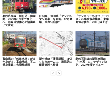
名鉄広見線・新可児～御嵩
JR四国、8000系「アンパン
「サンキューちばフリーパ
間、2029年3月末で廃止
マン列車」を刷新。12月登
ス」26年度版の概要。東葉
へ。沿線自治体との協議終
場、座席5倍超に
高速が参加、200円値上げ
了で決定
富山県の「鉄道水準」がま
新空港線「蒲田新駅」は切
北鉄石川線の新型車両は
た上がる。富山地鉄、不二
り欠きホームに。蒲田駅に
「1M系」に。デザイン決
越上滝線で大増発計画
留置施設も整備
定、2027年度デビュー