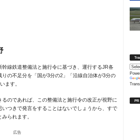
野
Tra
新幹線鉄道整備法と施行令に基づき、運行するJR各
Powe
りの不足分を「国が3分の2」「沿線自治体が3分の
ています。
Trans
きるのであれば、この整備法と施行令の改正が視野に
PR
思いつきで発言をすることはないでしょうから、すで
とみられます。
広告