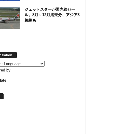
ジェットスターが国内線セー
ル。8月～12月搭乗分、アジア3
路線も
nslation
red by
late