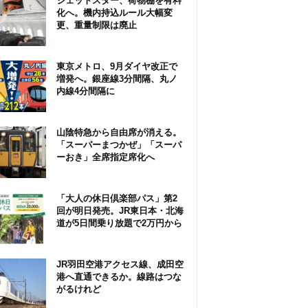
ジェットスター、荷物棚を有料
化へ。機内持込ルール大幅変
更、重量制限は廃止
東京メトロ、9月ダイヤ改正で
増発へ。銀座線3分間隔、丸ノ
内線4分間隔に
山陰特急から自由席が消える。
「スーパーまつかぜ」「スーパ
ーおき」全席指定席化へ
「大人の休日倶楽部パス」第2
回が明日発売。JR東日本・北海
道が5日間乗り放題で2万円から
JR羽田空港アクセス線、成田空
港へ直通できるか。線路はつな
がるけれど