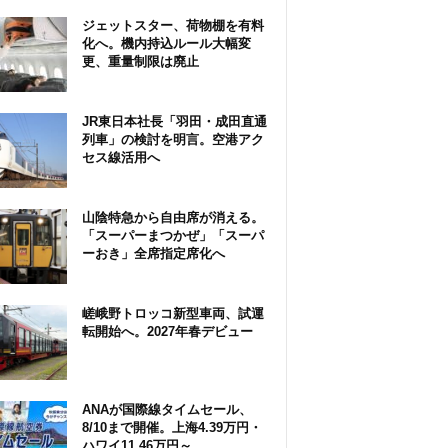
ジェットスター、荷物棚を有料
化へ。機内持込ルール大幅変
更、重量制限は廃止
JR東日本社長「羽田・成田直通
列車」の検討を明言。空港アク
セス線活用へ
山陰特急から自由席が消える。
「スーパーまつかぜ」「スーパ
ーおき」全席指定席化へ
嵯峨野トロッコ新型車両、試運
転開始へ。2027年春デビュー
ANAが国際線タイムセール、
8/10まで開催。上海4.39万円・
ハワイ11.46万円～