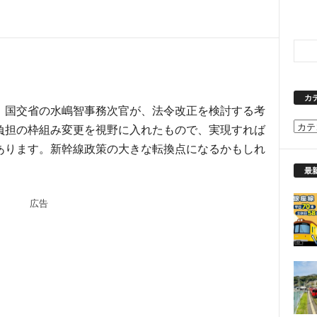
カ
、国交省の水嶋智事務次官が、法令改正を検討する考
カ
負担の枠組み変更を視野に入れたもので、実現すれば
テ
あります。新幹線政策の大きな転換点になるかもしれ
ゴ
リ
最
ー
広告