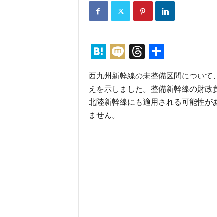
H
M
T
共
at
ixi
hr
有
西九州新幹線の未整備区間について
e
e
えを示しました。整備新幹線の財政
n
a
北陸新幹線にも適用される可能性が
a
d
ません。
s