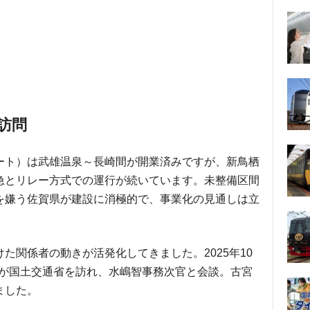
訪問
ート）は武雄温泉～長崎間が開業済みですが、新鳥栖
急とリレー方式での運行が続いています。未整備区間
を嫌う佐賀県が建設に消極的で、事業化の見通しは立
た関係者の動きが活発化してきました。2025年10
長が国土交通省を訪れ、水嶋智事務次官と会談。古宮
ました。