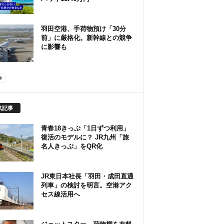
羽田空港、手荷物預け「30分
前」に厳格化。新幹線との競争
に影響も
気記事
青春18きっぷ「1日ずつ利用」
復活のモデルに？ JR九州「旅
名人きっぷ」をQR化
JR東日本社長「羽田・成田直通
列車」の検討を明言。空港アク
セス線活用へ