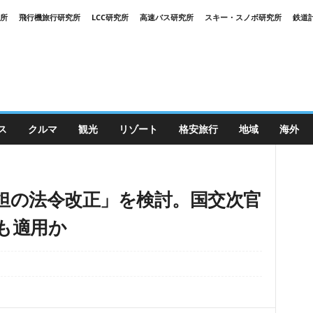
究所
飛行機旅行研究所
LCC研究所
高速バス研究所
スキー・スノボ研究所
鉄道
ス
クルマ
観光
リゾート
格安旅行
地域
海外
担の法令改正」を検討。国交次官
も適用か