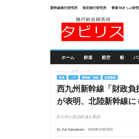
新幹線旅行研究所
格安旅行研究所
青春18きっぷ研
旅
行
総
合
研
究
所
ホーム
鉄道
航空
船
バ
タ
ビ
ホーム
鉄道
ＪＲ
リ
鉄道
ＪＲ
新幹線・特急
鉄道新線
ス
西九州新幹線「財政負
が表明、北陸新幹線に
JR九州が負担軽減を要請
2025年10月25日
By
Jun Kamakura
-