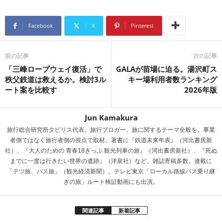
e
e
n
a
Facebook
X
Pinterest
a
d
s
前の記事
次の記事
「三峰ロープウェイ復活」で
GALAが苗場に迫る。湯沢町ス
秩父鉄道は救えるか。検討3ル
キー場利用者数ランキング
ート案を比較す
2026年版
Jun Kamakura
旅行総合研究所タビリス代表。旅行ブロガー。旅に関するテーマ全般を、事業
者側ではなく旅行者側の視点で取材。著書に『鉄道未来年表』（河出書房新
社）、『大人のための 青春18きっぷ 観光列車の旅』（河出書房新社）、『死ぬ
までに一度は行きたい世界の遺跡』（洋泉社）など。雑誌寄稿多数。連載に
「テツ旅、バス旅」（観光経済新聞）。テレビ東京「ローカル路線バス乗り継
ぎの旅」ルート検証動画にも出演。
関連記事
新着記事