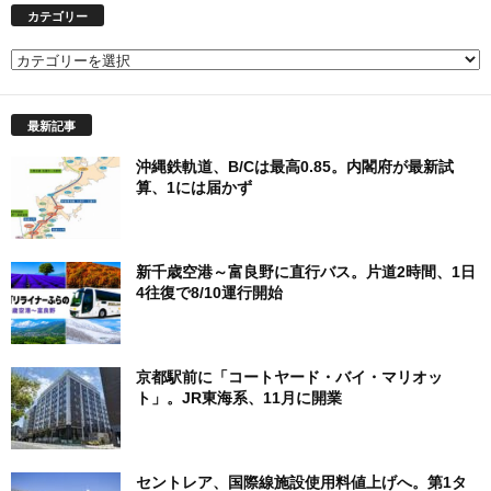
カテゴリー
カ
テ
ゴ
最新記事
リ
ー
沖縄鉄軌道、B/Cは最高0.85。内閣府が最新試
算、1には届かず
新千歳空港～富良野に直行バス。片道2時間、1日
4往復で8/10運行開始
京都駅前に「コートヤード・バイ・マリオッ
ト」。JR東海系、11月に開業
セントレア、国際線施設使用料値上げへ。第1タ