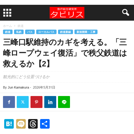
ホーム
鉄道
鉄道
私鉄
バス
ローカルバス
鉄道新線
新規開業・工事
三峰口駅維持のカギを考える。「三
峰ロープウェイ復活」で秩父鉄道は
救えるか【2】
観光的にどう位置づけるか
2026年5月31日
By
Jun Kamakura
-
H
M
T
共
at
ixi
hr
有