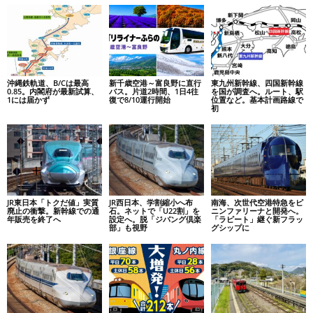
沖縄鉄軌道、B/Cは最高
新千歳空港～富良野に直行
東九州新幹線、四国新幹線
0.85。内閣府が最新試算、
バス。片道2時間、1日4往
を国が調査へ。ルート、駅
1には届かず
復で8/10運行開始
位置など。基本計画路線で
初
JR東日本「トクだ値」実質
JR西日本、学割縮小へ布
南海、次世代空港特急をピ
廃止の衝撃。新幹線での通
石。ネットで「U22割」を
ニンファリーナと開発へ。
年販売を終了へ
設定へ。脱「ジパング倶楽
「ラピート」継ぐ新フラッ
部」も視野
グシップに