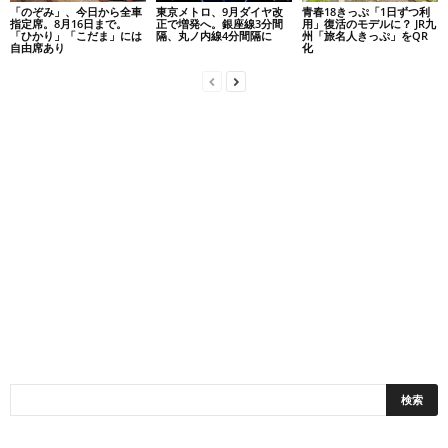
「のぞみ」、今日から全車
東京メトロ、9月ダイヤ改
青春18きっぷ「1日ずつ利
指定席。8月16日まで。
正で増発へ。銀座線3分間
用」復活のモデルに？ JR九
「ひかり」「こだま」には
隔、丸ノ内線4分間隔に
州「旅名人きっぷ」をQR
自由席あり
化