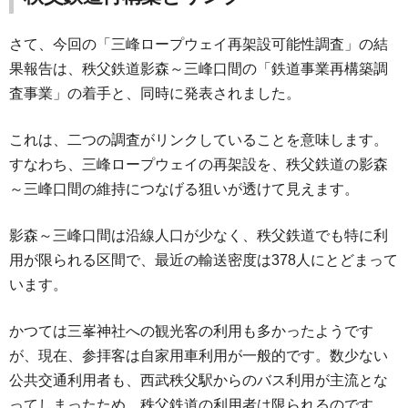
さて、今回の「三峰ロープウェイ再架設可能性調査」の結
果報告は、秩父鉄道影森～三峰口間の「鉄道事業再構築調
査事業」の着手と、同時に発表されました。
これは、二つの調査がリンクしていることを意味します。
すなわち、三峰ロープウェイの再架設を、秩父鉄道の影森
～三峰口間の維持につなげる狙いが透けて見えます。
影森～三峰口間は沿線人口が少なく、秩父鉄道でも特に利
用が限られる区間で、最近の輸送密度は378人にとどまって
います。
かつては三峯神社への観光客の利用も多かったようです
が、現在、参拝客は自家用車利用が一般的です。数少ない
公共交通利用者も、西武秩父駅からのバス利用が主流とな
ってしまったため、秩父鉄道の利用者は限られるのです。