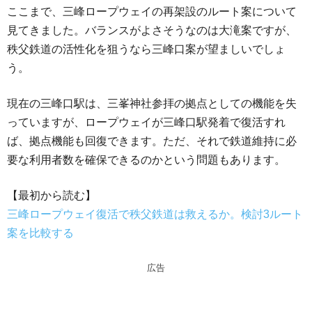
ここまで、三峰ロープウェイの再架設のルート案について
e
e
見てきました。バランスがよさそうなのは大滝案ですが、
n
a
秩父鉄道の活性化を狙うなら三峰口案が望ましいでしょ
a
d
う。
s
現在の三峰口駅は、三峯神社参拝の拠点としての機能を失
っていますが、ロープウェイが三峰口駅発着で復活すれ
ば、拠点機能も回復できます。ただ、それで鉄道維持に必
要な利用者数を確保できるのかという問題もあります。
【最初から読む】
三峰ロープウェイ復活で秩父鉄道は救えるか。検討3ルート
案を比較する
広告