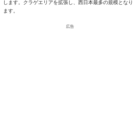
します。クラゲエリアを拡張し、西日本最多の規模となり
n
a
ます。
a
d
s
広告