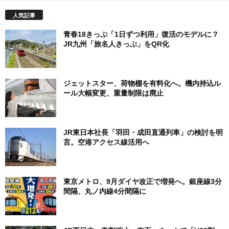
人気記事
青春18きっぷ「1日ずつ利用」復活のモデルに？
JR九州「旅名人きっぷ」をQR化
ジェットスター、荷物棚を有料化へ。機内持込ル
ール大幅変更、重量制限は廃止
JR東日本社長「羽田・成田直通列車」の検討を明
言。空港アクセス線活用へ
東京メトロ、9月ダイヤ改正で増発へ。銀座線3分
間隔、丸ノ内線4分間隔に