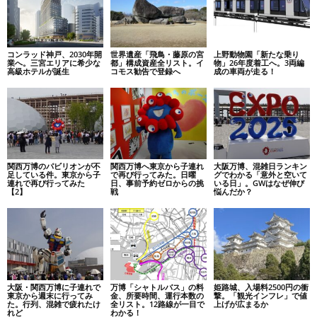
コンラッド神戸、2030年開
世界遺産「飛鳥・藤原の宮
上野動物園「新たな乗り
業へ。三宮エリアに希少な
都」構成資産全リスト。イ
物」26年度着工へ。3両編
高級ホテルが誕生
コモス勧告で登録へ
成の車両が走る！
関西万博のパビリオンが不
関西万博へ東京から子連れ
大阪万博、混雑日ランキン
足している件。東京から子
で再び行ってみた。日曜
グでわかる「意外と空いて
連れで再び行ってみた
日、事前予約ゼロからの挑
いる日」。GWはなぜ伸び
【2】
戦
悩んだか？
大阪・関西万博に子連れで
万博「シャトルバス」の料
姫路城、入場料2500円の衝
東京から週末に行ってみ
金、所要時間、運行本数の
撃。「観光インフレ」で値
た。行列、混雑で疲れたけ
全リスト。12路線が一目で
上げが広まるか
れど
わかる！