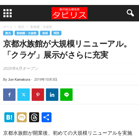
ホーム
観光
動物園・水族館
観光
動物園・水族館
地域
関西
京都水族館が大規模リニューアル。
「クラゲ」展示がさらに充実
2020年4月オープン
2019年10月3日
By
Jun Kamakura
-
H
M
T
共
at
ixi
hr
有
京都水族館が開業後、初めての大規模リニューアルを実施
e
e