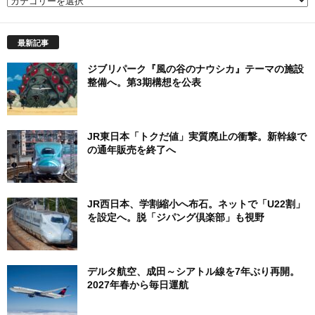
カ
テ
ゴ
最新記事
リ
ー
ジブリパーク『風の谷のナウシカ』テーマの施設
整備へ。第3期構想を公表
JR東日本「トクだ値」実質廃止の衝撃。新幹線で
の通年販売を終了へ
JR西日本、学割縮小へ布石。ネットで「U22割」
を設定へ。脱「ジパング倶楽部」も視野
デルタ航空、成田～シアトル線を7年ぶり再開。
2027年春から毎日運航