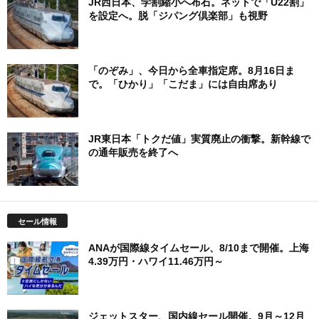
JR西日本、学割縮小へ布石。ネットで「U22割」
を設定へ。脱「ジパング倶楽部」も視野
「のぞみ」、今日から全車指定席。8月16日ま
で。「ひかり」「こだま」には自由席あり
JR東日本「トクだ値」実質廃止の衝撃。新幹線で
の通年販売を終了へ
セール情報
ANAが国際線タイムセール、8/10まで開催。上海
4.39万円・ハワイ11.46万円～
ジェットスター、国内線セール開催。9月～12月