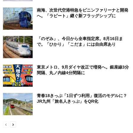
南海、次世代空港特急をピニンファリーナと開発
へ。「ラピート」継ぐ新フラッグシップに
「のぞみ」、今日から全車指定席。8月16日ま
で。「ひかり」「こだま」には自由席あり
東京メトロ、9月ダイヤ改正で増発へ。銀座線3分
間隔、丸ノ内線4分間隔に
青春18きっぷ「1日ずつ利用」復活のモデルに？
JR九州「旅名人きっぷ」をQR化