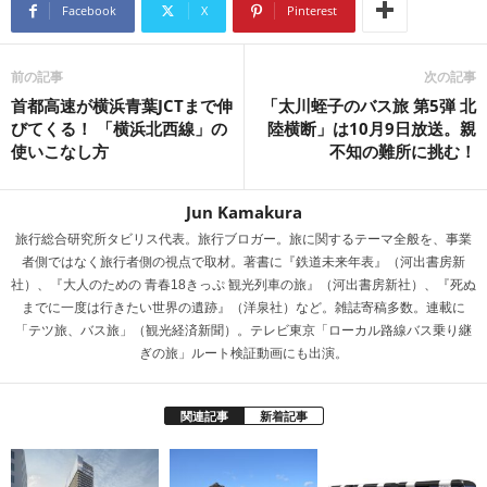
n
a
Facebook
X
Pinterest
a
d
s
前の記事
次の記事
首都高速が横浜青葉JCTまで伸
「太川蛭子のバス旅 第5弾 北
びてくる！ 「横浜北西線」の
陸横断」は10月9日放送。親
使いこなし方
不知の難所に挑む！
Jun Kamakura
旅行総合研究所タビリス代表。旅行ブロガー。旅に関するテーマ全般を、事業
者側ではなく旅行者側の視点で取材。著書に『鉄道未来年表』（河出書房新
社）、『大人のための 青春18きっぷ 観光列車の旅』（河出書房新社）、『死ぬ
までに一度は行きたい世界の遺跡』（洋泉社）など。雑誌寄稿多数。連載に
「テツ旅、バス旅」（観光経済新聞）。テレビ東京「ローカル路線バス乗り継
ぎの旅」ルート検証動画にも出演。
関連記事
新着記事