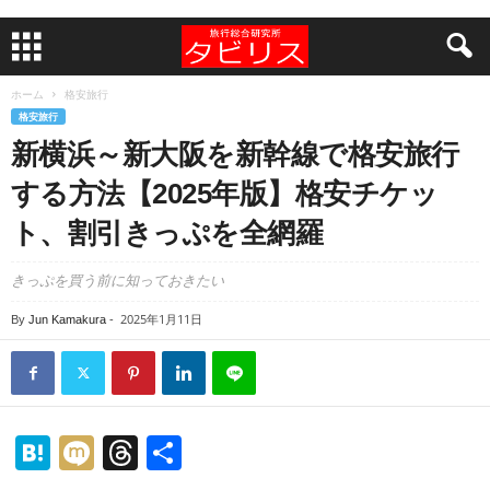
ホーム
格安旅行
格安旅行
新横浜～新大阪を新幹線で格安旅行
する方法【2025年版】格安チケッ
ト、割引きっぷを全網羅
きっぷを買う前に知っておきたい
2025年1月11日
By
Jun Kamakura
-
H
M
T
共
at
ixi
hr
有