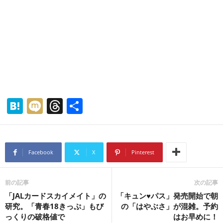
H
M
T
共
at
ixi
hr
有
e
e
n
a
Facebook
X
Pinterest
a
d
s
前の記事
次の記事
「JALカードスカイメイト」の
「キュン♥パス」発売開始で朝
研究。「青春18きっぷ」もび
の「はやぶさ」が混雑。予約
っくりの破格値で
はお早めに！