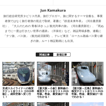
Jun Kamakura
旅行総合研究所タビリス代表。旅行ブロガー。旅に関するテーマ全般を、事業
者側ではなく旅行者側の視点で取材。著書に『鉄道未来年表』（河出書房新
社）、『大人のための 青春18きっぷ 観光列車の旅』（河出書房新社）、『死ぬ
までに一度は行きたい世界の遺跡』（洋泉社）など。雑誌寄稿多数。連載に
「テツ旅、バス旅」（観光経済新聞）。テレビ東京「ローカル路線バス乗り継
ぎの旅」ルート検証動画にも出演。
関連記事
新着記事
京成スカイライナーの格安
【新大阪～小倉】新幹線の
【新大阪～広島】新幹線の
チケット全リスト【2026年
格安チケット全リスト2026
格安チケット全リスト2026
版】。成田空港へ安く行
年版。料金、最安値が一目
年版。料金、最安値が一目
く！
でわかる！
でわかる！