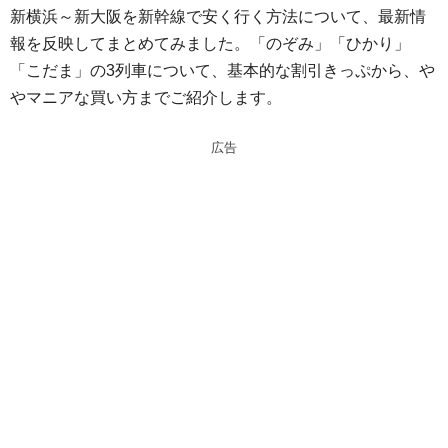
新横浜～新大阪を新幹線で安く行く方法について、最新情
e
e
報を反映してまとめてみました。「のぞみ」「ひかり」
n
a
「こだま」の3列車について、基本的な割引きっぷから、や
a
d
やマニアな買い方までご紹介します。
s
広告