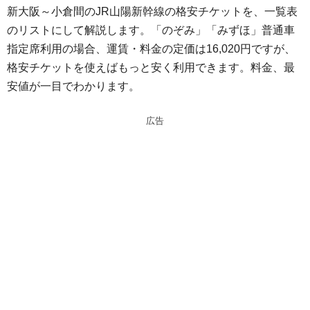
新大阪～小倉間のJR山陽新幹線の格安チケットを、一覧表
e
e
のリストにして解説します。「のぞみ」「みずほ」普通車
n
a
指定席利用の場合、運賃・料金の定価は16,020円ですが、
a
d
格安チケットを使えばもっと安く利用できます。料金、最
s
安値が一目でわかります。
広告