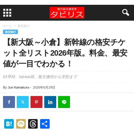
ホーム
格安旅行
格安旅行
【新大阪～小倉】新幹線の格安チケ
ット全リスト2026年版。料金、最安
値が一目でわかる！
EX早特、tabiwa得、株主優待から学割まで
2026年6月29日
By
Jun Kamakura
-
H
M
T
共
at
ixi
hr
有