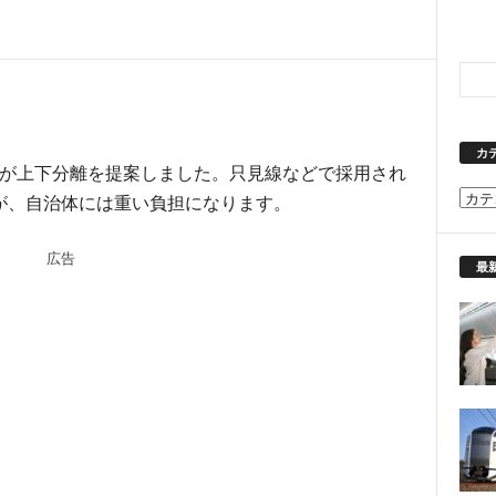
カ
本が上下分離を提案しました。只見線などで採用され
カ
が、自治体には重い負担になります。
テ
ゴ
広告
リ
最
ー