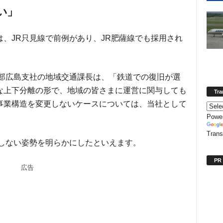
い」
、JR只見線で前例があり、JR肥薩線でも採用され
本部広島支社の地域交通課長は、「鉄道での復旧が選
な上下分離の形で、地域の皆さまに運営に関与しても
Tra
事業構造を変更しないケースについては、当社として
Powe
。
Trans
はしない姿勢を明らかにしたといえます。
PR
広告