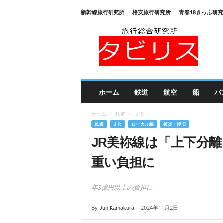
新幹線旅行研究所
格安旅行研究所
青春18きっぷ研
旅
行
総
合
研
究
所
ホーム
鉄道
航空
船
バ
タ
ビ
ホーム
鉄道
ＪＲ
リ
鉄道
ＪＲ
ローカル線
被災・復旧
ス
JR美祢線は「上下分
重い負担に
年3億円以上の負担に
2024年11月2日
By
Jun Kamakura
-