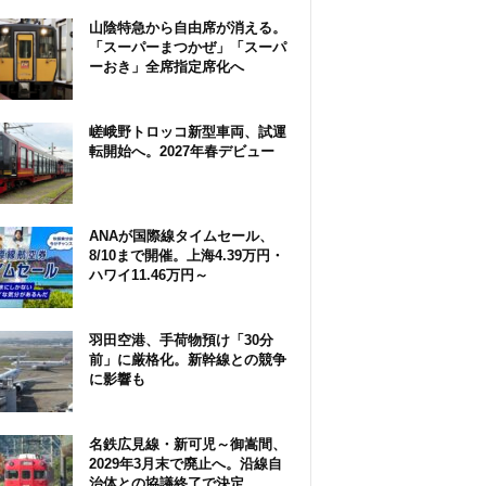
山陰特急から自由席が消える。
「スーパーまつかぜ」「スーパ
ーおき」全席指定席化へ
嵯峨野トロッコ新型車両、試運
転開始へ。2027年春デビュー
ANAが国際線タイムセール、
8/10まで開催。上海4.39万円・
ハワイ11.46万円～
羽田空港、手荷物預け「30分
前」に厳格化。新幹線との競争
に影響も
名鉄広見線・新可児～御嵩間、
2029年3月末で廃止へ。沿線自
治体との協議終了で決定