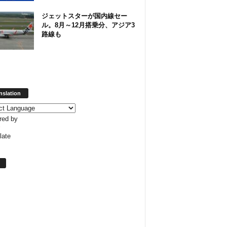
ジェットスターが国内線セー
ル。8月～12月搭乗分、アジア3
路線も
nslation
red by
late