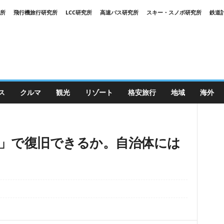
究所
飛行機旅行研究所
LCC研究所
高速バス研究所
スキー・スノボ研究所
鉄道
ス
クルマ
観光
リゾート
格安旅行
地域
海外
離」で復旧できるか。自治体には