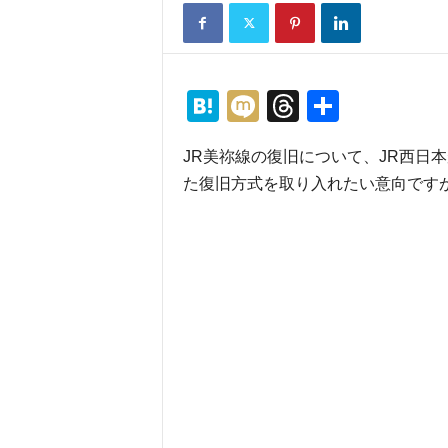
H
M
T
共
at
ixi
hr
有
JR美祢線の復旧について、JR西日
e
e
た復旧方式を取り入れたい意向です
n
a
a
d
s