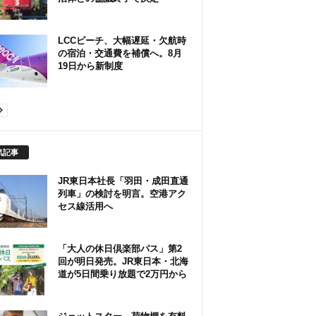
LCCピーチ、大幅遅延・欠航時
の宿泊・交通費を補償へ。8月
19日から新制度
気記事
JR東日本社長「羽田・成田直通
列車」の検討を明言。空港アク
セス線活用へ
「大人の休日倶楽部パス」第2
回が明日発売。JR東日本・北海
道が5日間乗り放題で2万円から