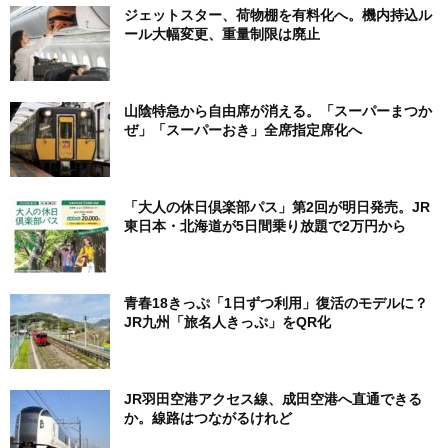
ジェットスター、荷物棚を有料化へ。機内持込ル
ール大幅変更、重量制限は廃止
山陰特急から自由席が消える。「スーパーまつか
ぜ」「スーパーおき」全席指定席化へ
「大人の休日倶楽部パス」第2回が明日発売。JR
東日本・北海道が5日間乗り放題で2万円から
青春18きっぷ「1日ずつ利用」復活のモデルに？
JR九州「旅名人きっぷ」をQR化
JR羽田空港アクセス線、成田空港へ直通できる
か。線路はつながるけれど