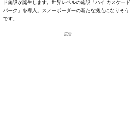
ド施設が誕生します。世界レベルの施設「ハイ カスケード
n
a
パーク」を導入。スノーボーダーの新たな拠点になりそう
a
d
です。
s
広告