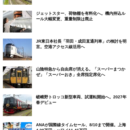
ジェットスター、荷物棚を有料化へ。機内持込ル
ール大幅変更、重量制限は廃止
JR東日本社長「羽田・成田直通列車」の検討を明
言。空港アクセス線活用へ
山陰特急から自由席が消える。「スーパーまつか
ぜ」「スーパーおき」全席指定席化へ
嵯峨野トロッコ新型車両、試運転開始へ。2027年
春デビュー
ANAが国際線タイムセール、8/10まで開催。上海