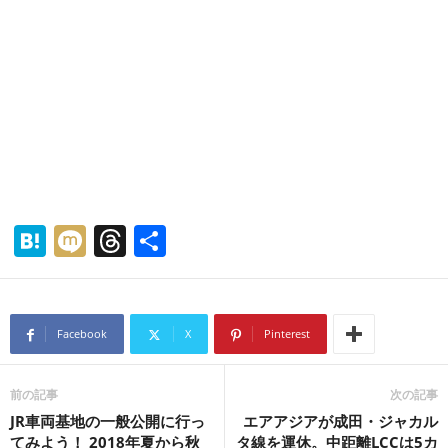
H
M
T
共
at
ixi
hr
有
e
e
n
a
Facebook
X
Pinterest
a
d
s
前の記事
次の記事
JR車両基地の一般公開に行っ
エアアジアが成田・ジャカル
てみよう！ 2018年夏から秋
タ線を運休。中距離LCCは5カ