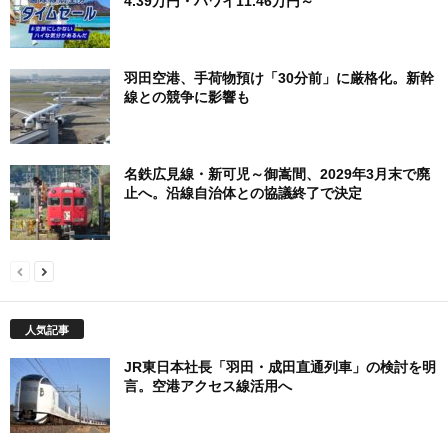
4.39万円・ハワイ11.46万円～
羽田空港、手荷物預け「30分前」に厳格化。新幹
線との競争に影響も
名鉄広見線・新可児～御嵩間、2029年3月末で廃
止へ。沿線自治体との協議終了で決定
人気記事
JR東日本社長「羽田・成田直通列車」の検討を明
言。空港アクセス線活用へ