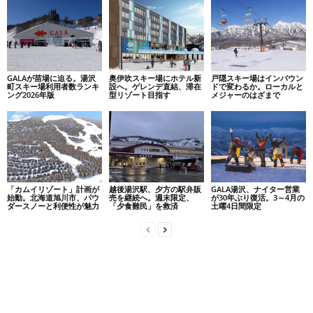
GALAが苗場に迫る。湯沢
奥伊吹スキー場にホテル新
戸隠スキー場はインバウン
町スキー場利用者数ランキ
設へ。ゲレンデ直結、滞在
ドで変わるか。ローカルと
ング2026年版
型リゾート目指す
メジャーのはざまで
「カムイリゾート」計画が
越後湯沢駅、夕方の駅弁販
GALA湯沢、ナイター営業
始動。北海道旭川市、パウ
売を継続へ。週末限定、
が30年ぶり復活。3～4月の
ダースノーと利便性が魅力
「夕食難民」を救済
土曜4日間限定