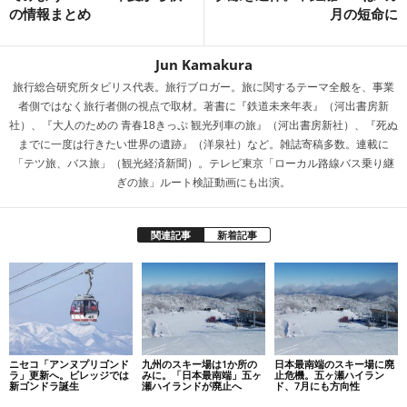
の情報まとめ
月の短命に
Jun Kamakura
旅行総合研究所タビリス代表。旅行ブロガー。旅に関するテーマ全般を、事業
者側ではなく旅行者側の視点で取材。著書に『鉄道未来年表』（河出書房新
社）、『大人のための 青春18きっぷ 観光列車の旅』（河出書房新社）、『死ぬ
までに一度は行きたい世界の遺跡』（洋泉社）など。雑誌寄稿多数。連載に
「テツ旅、バス旅」（観光経済新聞）。テレビ東京「ローカル路線バス乗り継
ぎの旅」ルート検証動画にも出演。
関連記事
新着記事
ニセコ「アンヌプリゴンド
九州のスキー場は1か所の
日本最南端のスキー場に廃
ラ」更新へ。ビレッジでは
みに。「日本最南端」五ヶ
止危機。五ヶ瀬ハイラン
新ゴンドラ誕生
瀬ハイランドが廃止へ
ド、7月にも方向性