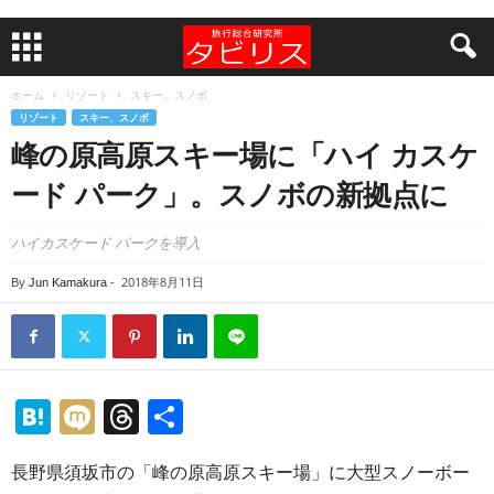
ホーム
リゾート
スキー、スノボ
リゾート
スキー、スノボ
峰の原高原スキー場に「ハイ カスケ
ード パーク」。スノボの新拠点に
ハイカスケード パークを導入
2018年8月11日
By
Jun Kamakura
-
H
M
T
共
at
ixi
hr
有
長野県須坂市の「峰の原高原スキー場」に大型スノーボー
e
e