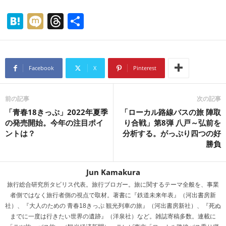
H
M
T
共
at
ixi
hr
有
e
e
n
a
Facebook
X
Pinterest
a
d
s
前の記事
次の記事
「青春18きっぷ」2022年夏季
「ローカル路線バスの旅 陣取
の発売開始。今年の注目ポイ
り合戦」第8弾 八戸～弘前を
ントは？
分析する。がっぷり四つの好
勝負
Jun Kamakura
旅行総合研究所タビリス代表。旅行ブロガー。旅に関するテーマ全般を、事業
者側ではなく旅行者側の視点で取材。著書に『鉄道未来年表』（河出書房新
社）、『大人のための 青春18きっぷ 観光列車の旅』（河出書房新社）、『死ぬ
までに一度は行きたい世界の遺跡』（洋泉社）など。雑誌寄稿多数。連載に