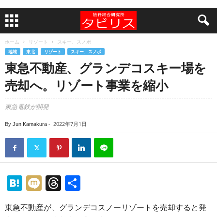
ホーム
リゾート
スキー、スノボ
地域
東北
リゾート
スキー、スノボ
東急不動産、グランデコスキー場を
売却へ。リゾート事業を縮小
東急電鉄が開発
2022年7月1日
By
Jun Kamakura
-
H
M
T
共
at
ixi
hr
有
東急不動産が、グランデコスノーリゾートを売却すると発
e
e