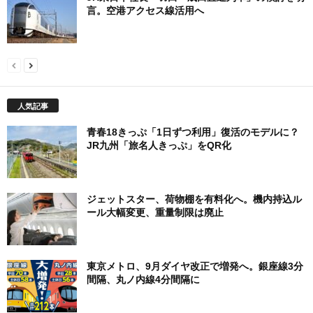
言。空港アクセス線活用へ
人気記事
青春18きっぷ「1日ずつ利用」復活のモデルに？
JR九州「旅名人きっぷ」をQR化
ジェットスター、荷物棚を有料化へ。機内持込ル
ール大幅変更、重量制限は廃止
東京メトロ、9月ダイヤ改正で増発へ。銀座線3分
間隔、丸ノ内線4分間隔に