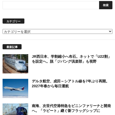
カテゴリー
カ
テ
ゴ
最新記事
リ
ー
JR西日本、学割縮小へ布石。ネットで「U22割」
を設定へ。脱「ジパング倶楽部」も視野
デルタ航空、成田～シアトル線を7年ぶり再開。
2027年春から毎日運航
南海、次世代空港特急をピニンファリーナと開発
へ。「ラピート」継ぐ新フラッグシップに