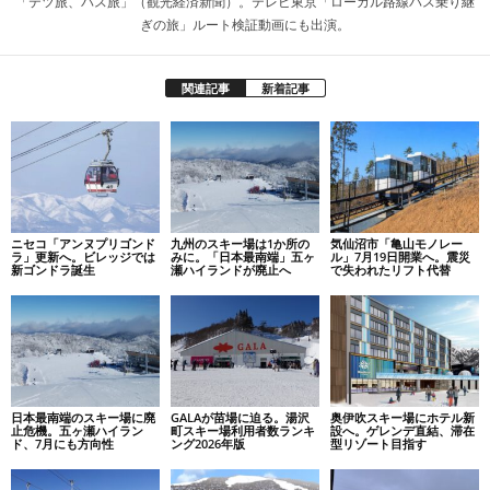
「テツ旅、バス旅」（観光経済新聞）。テレビ東京「ローカル路線バス乗り継
ぎの旅」ルート検証動画にも出演。
関連記事
新着記事
ニセコ「アンヌプリゴンド
九州のスキー場は1か所の
気仙沼市「亀山モノレー
ラ」更新へ。ビレッジでは
みに。「日本最南端」五ヶ
ル」7月19日開業へ。震災
新ゴンドラ誕生
瀬ハイランドが廃止へ
で失われたリフト代替
日本最南端のスキー場に廃
GALAが苗場に迫る。湯沢
奥伊吹スキー場にホテル新
止危機。五ヶ瀬ハイラン
町スキー場利用者数ランキ
設へ。ゲレンデ直結、滞在
ド、7月にも方向性
ング2026年版
型リゾート目指す