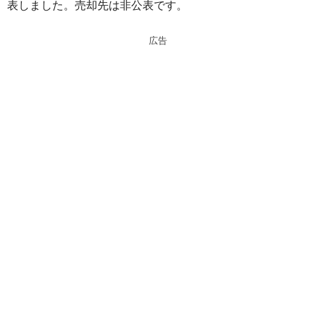
表しました。売却先は非公表です。
n
a
a
d
広告
s