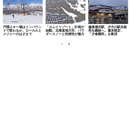
戸隠スキー場はインバウン
「カムイリゾート」計画が
越後湯沢駅、夕方の駅弁販
ドで変わるか。ローカルと
始動。北海道旭川市、パウ
売を継続へ。週末限定、
メジャーのはざまで
ダースノーと利便性が魅力
「夕食難民」を救済