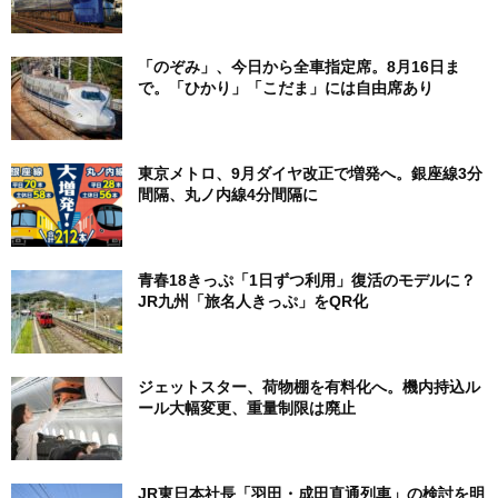
「のぞみ」、今日から全車指定席。8月16日ま
で。「ひかり」「こだま」には自由席あり
東京メトロ、9月ダイヤ改正で増発へ。銀座線3分
間隔、丸ノ内線4分間隔に
青春18きっぷ「1日ずつ利用」復活のモデルに？
JR九州「旅名人きっぷ」をQR化
ジェットスター、荷物棚を有料化へ。機内持込ル
ール大幅変更、重量制限は廃止
JR東日本社長「羽田・成田直通列車」の検討を明