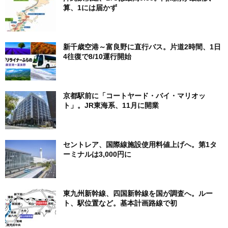
算、1には届かず
新千歳空港～富良野に直行バス。片道2時間、1日
4往復で8/10運行開始
京都駅前に「コートヤード・バイ・マリオッ
ト」。JR東海系、11月に開業
セントレア、国際線施設使用料値上げへ。第1タ
ーミナルは3,000円に
東九州新幹線、四国新幹線を国が調査へ。ルー
ト、駅位置など。基本計画路線で初