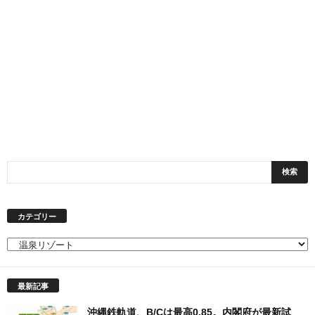
カテゴリー
カ
テ
ゴ
最新記事
リ
ー
沖縄鉄軌道、B/Cは最高0.85。内閣府が最新試