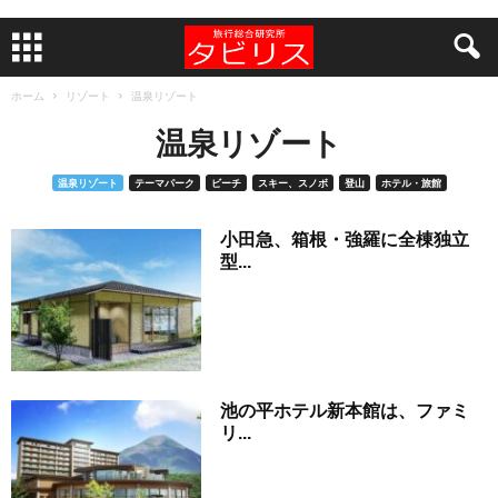
ホーム
リゾート
温泉リゾート
温泉リゾート
温泉リゾート
テーマパーク
ビーチ
スキー、スノボ
登山
ホテル・旅館
小田急、箱根・強羅に全棟独立
型...
池の平ホテル新本館は、ファミ
リ...