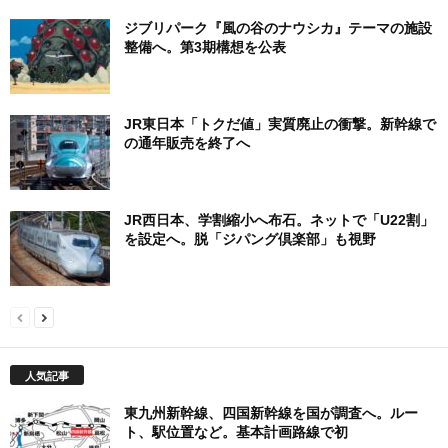
ジブリパーク『風の谷のナウシカ』テーマの施設
整備へ。第3期構想を公表
JR東日本「トクだ値」実質廃止の衝撃。新幹線で
の通年販売を終了へ
JR西日本、学割縮小へ布石。ネットで「U22割」
を設定へ。脱「ジパング倶楽部」も視野
人気記事
東九州新幹線、四国新幹線を国が調査へ。ルー
ト、駅位置など。基本計画路線で初