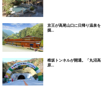
京王が高尾山口に日帰り温泉を
掘...
椎坂トンネルが開通。「丸沼高
原...