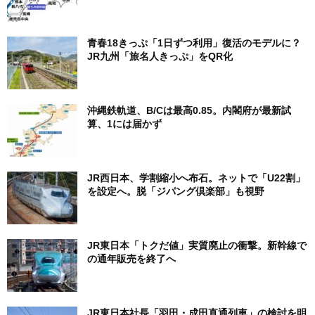
青春18きっぷ「1日ずつ利用」復活のモデルに？
JR九州「旅名人きっぷ」をQR化
沖縄鉄軌道、B/Cは最高0.85。内閣府が最新試
算、1には届かず
JR西日本、学割縮小へ布石。ネットで「U22割」
を設定へ。脱「ジパング倶楽部」も視野
JR東日本「トクだ値」実質廃止の衝撃。新幹線で
の通年販売を終了へ
JR東日本社長「羽田・成田直通列車」の検討を明