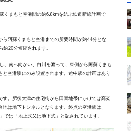
蘇くまもと空港間の約6.8kmを結ぶ鉄道新線計画で
から阿蘇くまもと空港までの所要時間が約44分とな
ら約20分短縮されます。
岐し、南へ向かい、白川を渡って、東側から阿蘇くまも
もと空港駅にのみ設置されます。途中駅の計画はあり
です。肥後大津の住宅街から田園地帯にかけては高架
台地は地下トンネルとなります。終点の空港駅は、
書」では「地上式又は地下式」と記されています。