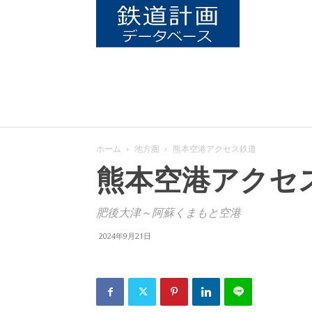
鉄
道
計
ホーム
地方圏
熊本空港アクセス鉄道
画
熊本空港アクセ
肥後大津～阿蘇くまもと空港
デ
2024年9月21日
ー
タ