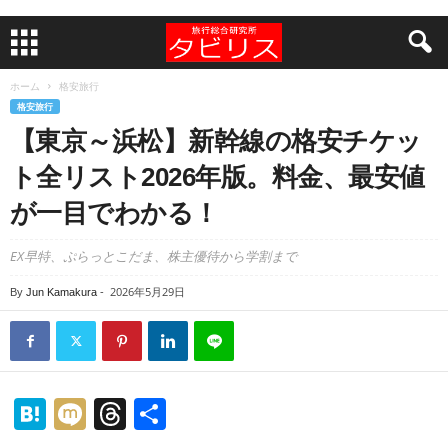
ホーム
格安旅行
格安旅行
【東京～浜松】新幹線の格安チケッ
ト全リスト2026年版。料金、最安値
が一目でわかる！
EX早特、ぷらっとこだま、株主優待から学割まで
2026年5月29日
By
Jun Kamakura
-
H
M
T
共
at
ixi
hr
有