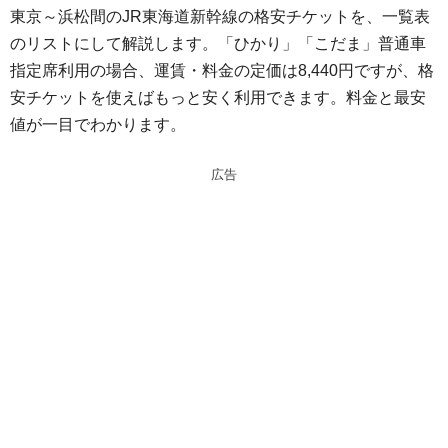
東京～浜松間のJR東海道新幹線の格安チケットを、一覧表
e
e
のリストにして解説します。「ひかり」「こだま」普通車
n
a
指定席利用の場合、運賃・料金の定価は8,440円ですが、格
a
d
安チケットを使えばもっと安く利用できます。料金と最安
s
値が一目でわかります。
広告