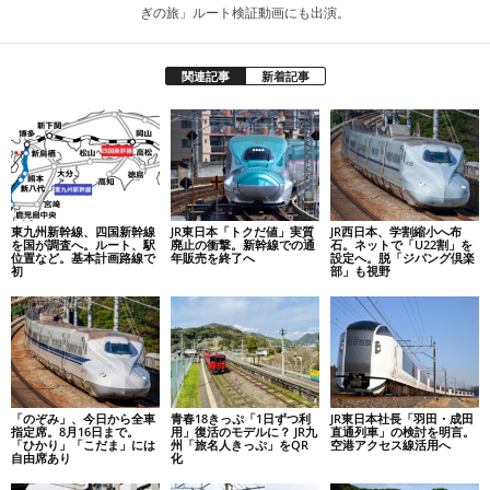
ぎの旅」ルート検証動画にも出演。
関連記事
新着記事
東九州新幹線、四国新幹線
JR東日本「トクだ値」実質
JR西日本、学割縮小へ布
を国が調査へ。ルート、駅
廃止の衝撃。新幹線での通
石。ネットで「U22割」を
位置など。基本計画路線で
年販売を終了へ
設定へ。脱「ジパング倶楽
初
部」も視野
「のぞみ」、今日から全車
青春18きっぷ「1日ずつ利
JR東日本社長「羽田・成田
指定席。8月16日まで。
用」復活のモデルに？ JR九
直通列車」の検討を明言。
「ひかり」「こだま」には
州「旅名人きっぷ」をQR
空港アクセス線活用へ
自由席あり
化