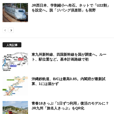
JR西日本、学割縮小へ布石。ネットで「U22割」
を設定へ。脱「ジパング倶楽部」も視野
人気記事
東九州新幹線、四国新幹線を国が調査へ。ルー
ト、駅位置など。基本計画路線で初
沖縄鉄軌道、B/Cは最高0.85。内閣府が最新試
算、1には届かず
青春18きっぷ「1日ずつ利用」復活のモデルに？
JR九州「旅名人きっぷ」をQR化