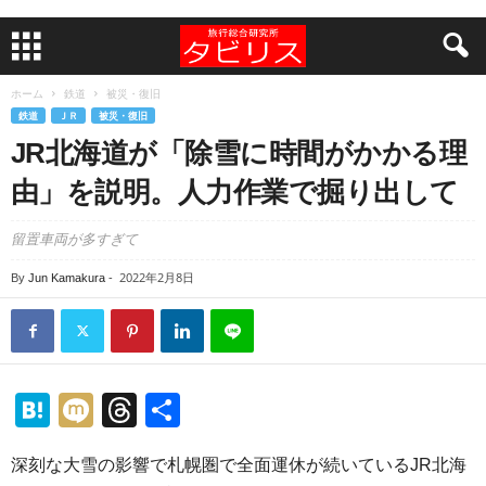
ホーム
鉄道
被災・復旧
鉄道
ＪＲ
被災・復旧
JR北海道が「除雪に時間がかかる理
由」を説明。人力作業で掘り出して
留置車両が多すぎて
2022年2月8日
By
Jun Kamakura
-
H
M
T
共
at
ixi
hr
有
深刻な大雪の影響で札幌圏で全面運休が続いているJR北海
e
e