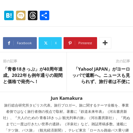
H
M
T
共
at
ixi
hr
有
e
e
n
a
Facebook
X
Pinterest
a
d
s
前の記事
次の記事
「青春18きっぷ」が40周年達
「Yahoo! JAPAN」がヨーロ
成。2022年も例年通りの期間
ッパで遮断へ。ニュースも見
と価格で発売へ！
られず、旅行者は不便に
Jun Kamakura
旅行総合研究所タビリス代表。旅行ブロガー。旅に関するテーマ全般を、事業
者側ではなく旅行者側の視点で取材。著書に『鉄道未来年表』（河出書房新
社）、『大人のための 青春18きっぷ 観光列車の旅』（河出書房新社）、『死ぬ
までに一度は行きたい世界の遺跡』（洋泉社）など。雑誌寄稿多数。連載に
「テツ旅、バス旅」（観光経済新聞）。テレビ東京「ローカル路線バス乗り継