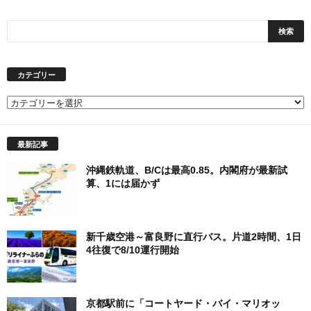
カテゴリー
カ
テ
ゴ
最新記事
リ
ー
沖縄鉄軌道、B/Cは最高0.85。内閣府が最新試
算、1には届かず
新千歳空港～富良野に直行バス。片道2時間、1日
4往復で8/10運行開始
京都駅前に「コートヤード・バイ・マリオッ