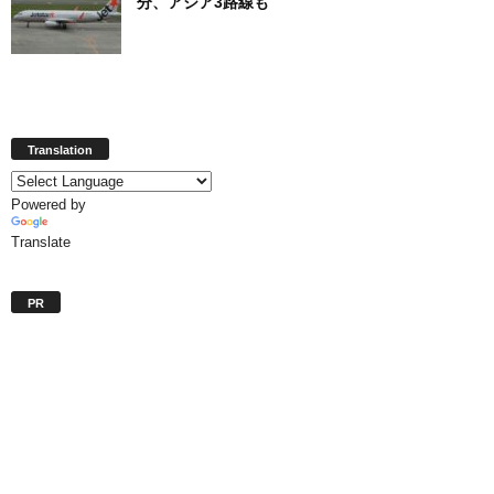
分、アジア3路線も
Translation
Powered by
Translate
PR