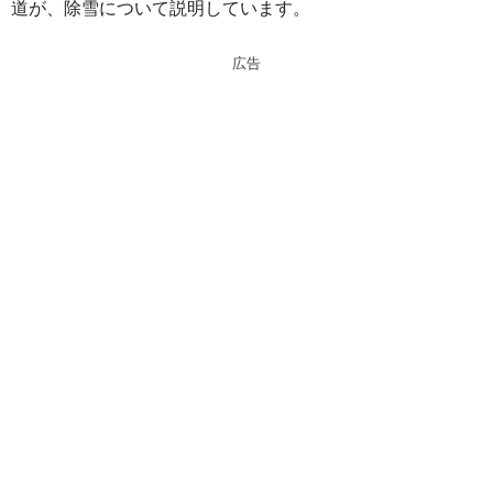
道が、除雪について説明しています。
n
a
a
d
広告
s