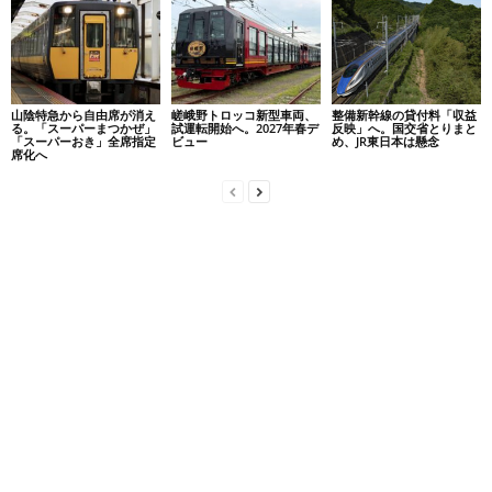
山陰特急から自由席が消え
嵯峨野トロッコ新型車両、
整備新幹線の貸付料「収益
る。「スーパーまつかぜ」
試運転開始へ。2027年春デ
反映」へ。国交省とりまと
「スーパーおき」全席指定
ビュー
め、JR東日本は懸念
席化へ