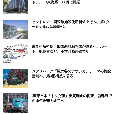
ト」。JR東海系、11月に開業
セントレア、国際線施設使用料値上げへ。第1タ
ーミナルは3,000円に
東九州新幹線、四国新幹線を国が調査へ。ルー
ト、駅位置など。基本計画路線で初
ジブリパーク『風の谷のナウシカ』テーマの施設
整備へ。第3期構想を公表
JR東日本「トクだ値」実質廃止の衝撃。新幹線で
の通年販売を終了へ