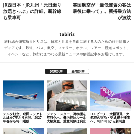
JR西日本・JR九州「元日乗り
英国航空が「最低運賃の客は
放題きっぷ」の詳細。新幹線
最後に乗って」。新搭乗方法
も乗車可
が波紋
tabiris
旅行総合研究所タビリスは、日本と世界を自由に旅する人のための旅行情報メ
ディアです。鉄道、バス、航空、フェリー、ホテル、ツアー、観光スポット、
イベントなど、旅行にまつわる最新ニュースや解説記事をお届けします。
関連記事
新着記事
デルタ航空、成田～シアト
ジェットスター、荷物棚を
LCCピーチ、大幅遅延・欠
ル線を7年ぶり再開。2027
有料化へ。機内持込ルール
航時の宿泊・交通費を補償
年春から毎日運航
大幅変更、重量制限は廃止
へ。8月19日から新制度