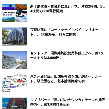
新千歳空港～富良野に直行バス。片道2時間、1日
4往復で8/10運行開始
京都駅前に「コートヤード・バイ・マリオッ
ト」。JR東海系、11月に開業
セントレア、国際線施設使用料値上げへ。第1タ
ーミナルは3,000円に
東九州新幹線、四国新幹線を国が調査へ。ルー
ト、駅位置など。基本計画路線で初
ジブリパーク『風の谷のナウシカ』テーマの施設
整備へ。第3期構想を公表