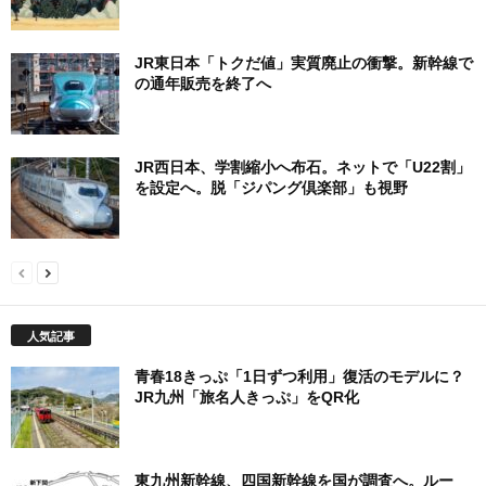
JR東日本「トクだ値」実質廃止の衝撃。新幹線で
の通年販売を終了へ
JR西日本、学割縮小へ布石。ネットで「U22割」
を設定へ。脱「ジパング倶楽部」も視野
人気記事
青春18きっぷ「1日ずつ利用」復活のモデルに？
JR九州「旅名人きっぷ」をQR化
東九州新幹線、四国新幹線を国が調査へ。ルー