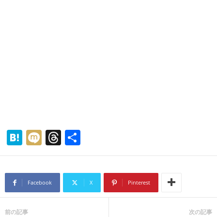
H
M
T
共
at
ixi
hr
有
e
e
n
a
Facebook
X
Pinterest
a
d
s
前の記事
次の記事