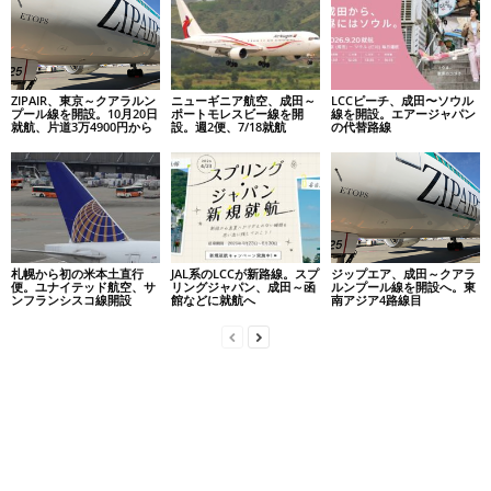
ZIPAIR、東京～クアラルン
ニューギニア航空、成田～
LCCピーチ、成田〜ソウル
プール線を開設。10月20日
ポートモレスビー線を開
線を開設。エアージャパン
就航、片道3万4900円から
設。週2便、7/18就航
の代替路線
札幌から初の米本土直行
JAL系のLCCが新路線。スプ
ジップエア、成田～クアラ
便。ユナイテッド航空、サ
リングジャパン、成田～函
ルンプール線を開設へ。東
ンフランシスコ線開設
館などに就航へ
南アジア4路線目