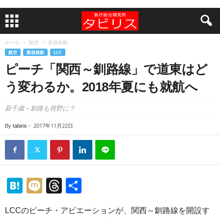
ホーム
航空
新規就航
航空
新規就航
LCC
ピーチ「関西～釧路線」で道東はど
う変わるか。2018年夏にも就航へ
新千歳～釧路も視野に？
2017年11月22日
By
tabiris
-
H
M
T
共
at
ixi
hr
有
LCCのピーチ・アビエーションが、関西～釧路線を開設す
e
e