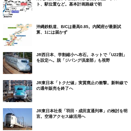
ト、駅位置など。基本計画路線で初
沖縄鉄軌道、B/Cは最高0.85。内閣府が最新試
算、1には届かず
JR西日本、学割縮小へ布石。ネットで「U22割」
を設定へ。脱「ジパング倶楽部」も視野
JR東日本「トクだ値」実質廃止の衝撃。新幹線で
の通年販売を終了へ
JR東日本社長「羽田・成田直通列車」の検討を明
言。空港アクセス線活用へ