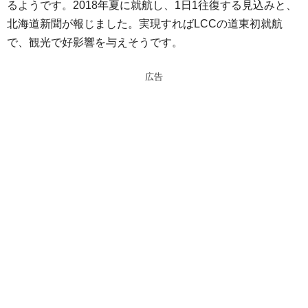
るようです。2018年夏に就航し、1日1往復する見込みと、
n
a
北海道新聞が報じました。実現すればLCCの道東初就航
a
d
で、観光で好影響を与えそうです。
s
広告