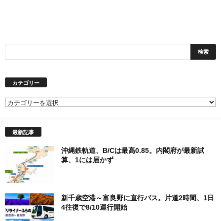
カテゴリー
カ
テ
ゴ
最新記事
リ
ー
沖縄鉄軌道、B/Cは最高0.85。内閣府が最新試
算、1には届かず
新千歳空港～富良野に直行バス。片道2時間、1日
4往復で8/10運行開始