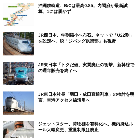
沖縄鉄軌道、B/Cは最高0.85。内閣府が最新試
算、1には届かず
JR西日本、学割縮小へ布石。ネットで「U22割」
を設定へ。脱「ジパング倶楽部」も視野
JR東日本「トクだ値」実質廃止の衝撃。新幹線で
の通年販売を終了へ
JR東日本社長「羽田・成田直通列車」の検討を明
言。空港アクセス線活用へ
ジェットスター、荷物棚を有料化へ。機内持込ル
ール大幅変更、重量制限は廃止