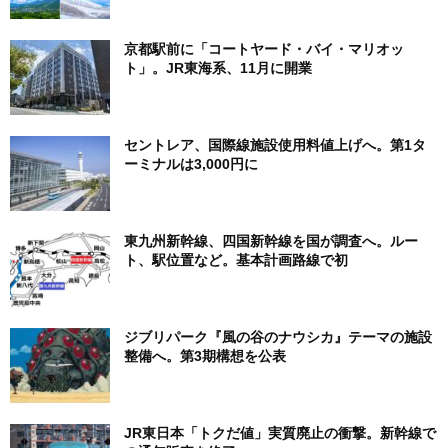
京都駅前に「コートヤード・バイ・マリオッ
ト」。JR東海系、11月に開業
セントレア、国際線施設使用料値上げへ。第1タ
ーミナルは3,000円に
東九州新幹線、四国新幹線を国が調査へ。ルー
ト、駅位置など。基本計画路線で初
ジブリパーク『風の谷のナウシカ』テーマの施設
整備へ。第3期構想を公表
JR東日本「トクだ値」実質廃止の衝撃。新幹線で