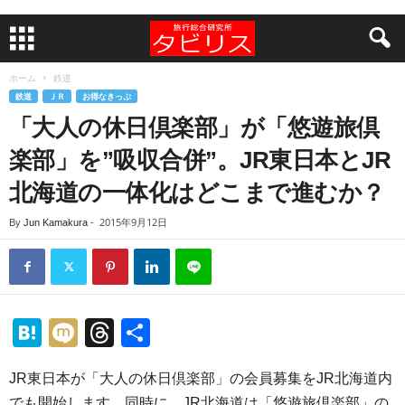
ホーム
鉄道
鉄道
ＪＲ
お得なきっぷ
「大人の休日倶楽部」が「悠遊旅倶
楽部」を”吸収合併”。JR東日本とJR
北海道の一体化はどこまで進むか？
2015年9月12日
By
Jun Kamakura
-
H
M
T
共
at
ixi
hr
有
JR東日本が「大人の休日倶楽部」の会員募集をJR北海道内
e
e
でも開始します。同時に、JR北海道は「悠遊旅倶楽部」の