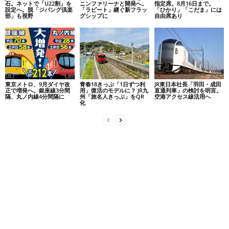
石。ネットで「U22割」を
ニンファリーナと開発へ。
指定席。8月16日まで。
設定へ。脱「ジパング倶楽
「ラピート」継ぐ新フラッ
「ひかり」「こだま」には
部」も視野
グシップに
自由席あり
東京メトロ、9月ダイヤ改
青春18きっぷ「1日ずつ利
JR東日本社長「羽田・成田
正で増発へ。銀座線3分間
用」復活のモデルに？ JR九
直通列車」の検討を明言。
隔、丸ノ内線4分間隔に
州「旅名人きっぷ」をQR
空港アクセス線活用へ
化