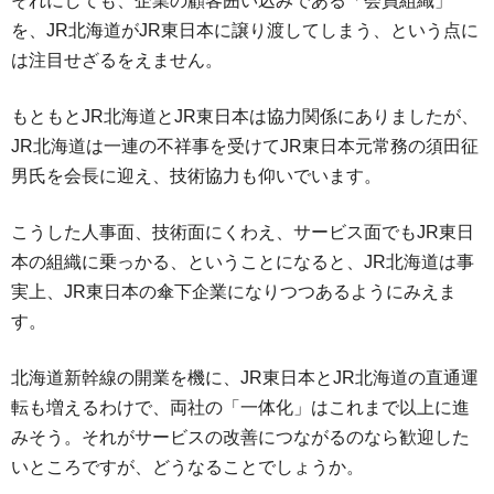
それにしても、企業の顧客囲い込みである「会員組織」
を、JR北海道がJR東日本に譲り渡してしまう、という点に
は注目せざるをえません。
もともとJR北海道とJR東日本は協力関係にありましたが、
JR北海道は一連の不祥事を受けてJR東日本元常務の須田征
男氏を会長に迎え、技術協力も仰いでいます。
こうした人事面、技術面にくわえ、サービス面でもJR東日
本の組織に乗っかる、ということになると、JR北海道は事
実上、JR東日本の傘下企業になりつつあるようにみえま
す。
北海道新幹線の開業を機に、JR東日本とJR北海道の直通運
転も増えるわけで、両社の「一体化」はこれまで以上に進
みそう。それがサービスの改善につながるのなら歓迎した
いところですが、どうなることでしょうか。