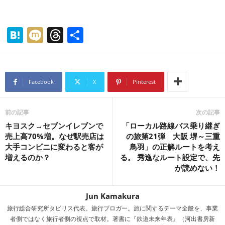
H
M
T
共
at
ixi
hr
有
e
e
n
a
Facebook
X
Pinterest
a
d
s
前の記事
次の記事
キヨスク→セブンイレブンで
「ローカル路線バス乗り継ぎ
売上高70%増。なぜ駅売店は
の旅第21弾 大阪 堺～三重
大手コンビニに変わると客が
鳥羽」の正解ルートを考え
増えるのか？
る。 秀逸なルート設定で、先
が読めない！
Jun Kamakura
旅行総合研究所タビリス代表。旅行ブロガー。旅に関するテーマ全般を、事業
者側ではなく旅行者側の視点で取材。著書に『鉄道未来年表』（河出書房新