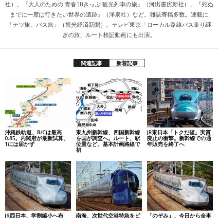
社）、『大人のための 青春18きっぷ 観光列車の旅』（河出書房新社）、『死ぬ
までに一度は行きたい世界の遺跡』（洋泉社）など。雑誌寄稿多数。連載に
「テツ旅、バス旅」（観光経済新聞）。テレビ東京「ローカル路線バス乗り継
ぎの旅」ルート検証動画にも出演。
関連記事
新着記事
沖縄鉄軌道、B/Cは最高
東九州新幹線、四国新幹線
JR東日本「トクだ値」実質
0.85。内閣府が最新試算、
を国が調査へ。ルート、駅
廃止の衝撃。新幹線での通
1には届かず
位置など。基本計画路線で
年販売を終了へ
初
JR西日本、学割縮小へ布
南海、次世代空港特急をピ
「のぞみ」、今日から全車