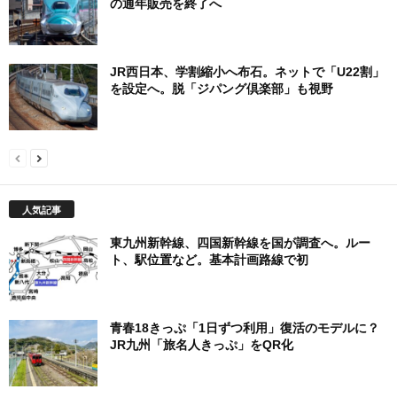
の通年販売を終了へ
JR西日本、学割縮小へ布石。ネットで「U22割」
を設定へ。脱「ジパング倶楽部」も視野
人気記事
東九州新幹線、四国新幹線を国が調査へ。ルー
ト、駅位置など。基本計画路線で初
青春18きっぷ「1日ずつ利用」復活のモデルに？
JR九州「旅名人きっぷ」をQR化