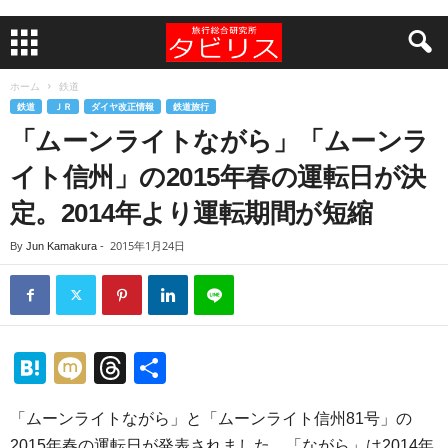
ホーム
鉄道
鉄道
ＪＲ
ダイヤ改正情報
鉄道旅行
「ムーンライトながら」「ムーンラ
イト信州」の2015年春の運転日が決
定。2014年より運転期間が短縮
2015年1月24日
By
Jun Kamakura
-
H
M
T
共
at
ixi
hr
有
「ムーンライトながら」と「ムーンライト信州81号」の
e
e
2015年春の運転日が発表されました。「ながら」は2014年