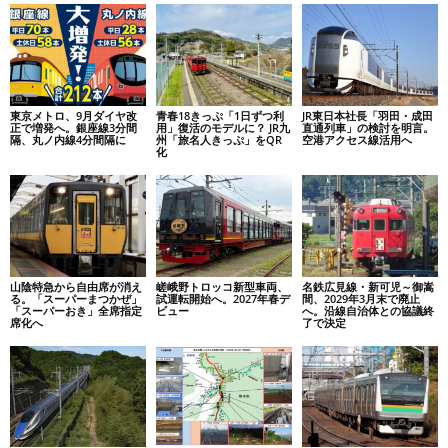
東京メトロ、9月ダイヤ改
青春18きっぷ「1日ずつ利
JR東日本社長「羽田・成田
正で増発へ。銀座線3分間
用」復活のモデルに？ JR九
直通列車」の検討を明言。
隔、丸ノ内線4分間隔に
州「旅名人きっぷ」をQR
空港アクセス線活用へ
化
山陰特急から自由席が消え
嵯峨野トロッコ新型車両、
名鉄広見線・新可児～御嵩
る。「スーパーまつかぜ」
試運転開始へ。2027年春デ
間、2029年3月末で廃止
「スーパーおき」全席指定
ビュー
へ。沿線自治体との協議終
席化へ
了で決定