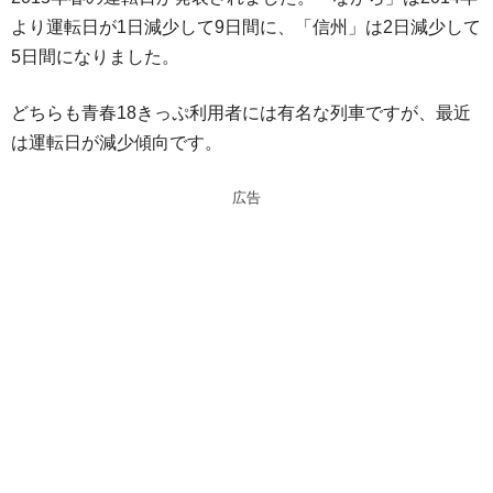
n
a
より運転日が1日減少して9日間に、「信州」は2日減少して
a
d
5日間になりました。
s
どちらも青春18きっぷ利用者には有名な列車ですが、最近
は運転日が減少傾向です。
広告