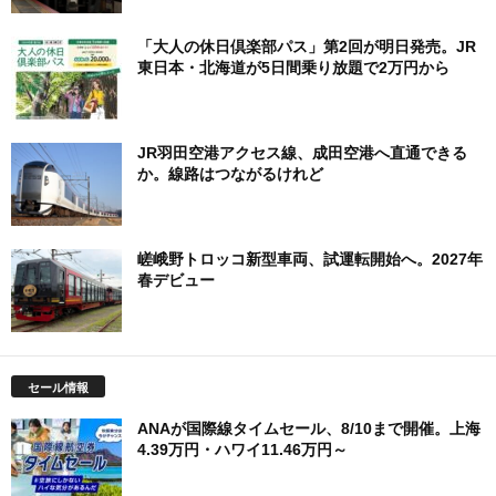
「大人の休日倶楽部パス」第2回が明日発売。JR
東日本・北海道が5日間乗り放題で2万円から
JR羽田空港アクセス線、成田空港へ直通できる
か。線路はつながるけれど
嵯峨野トロッコ新型車両、試運転開始へ。2027年
春デビュー
セール情報
ANAが国際線タイムセール、8/10まで開催。上海
4.39万円・ハワイ11.46万円～