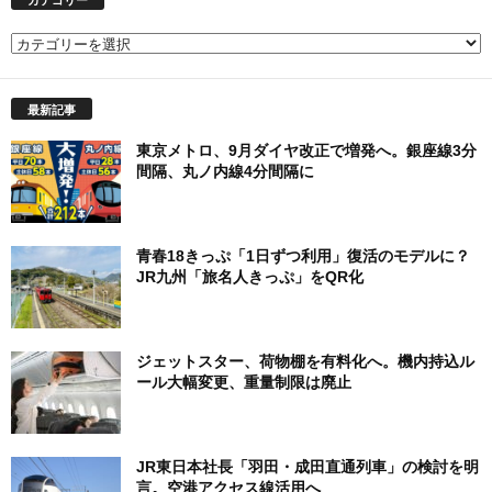
カテゴリー
カ
テ
ゴ
最新記事
リ
ー
東京メトロ、9月ダイヤ改正で増発へ。銀座線3分
間隔、丸ノ内線4分間隔に
青春18きっぷ「1日ずつ利用」復活のモデルに？
JR九州「旅名人きっぷ」をQR化
ジェットスター、荷物棚を有料化へ。機内持込ル
ール大幅変更、重量制限は廃止
JR東日本社長「羽田・成田直通列車」の検討を明
言。空港アクセス線活用へ