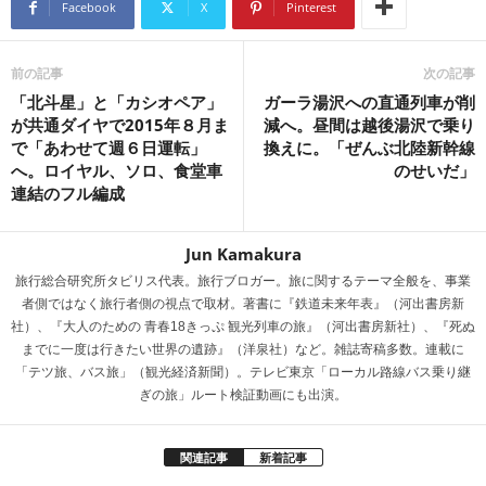
n
a
Facebook
X
Pinterest
a
d
s
前の記事
次の記事
「北斗星」と「カシオペア」
ガーラ湯沢への直通列車が削
が共通ダイヤで2015年８月ま
減へ。昼間は越後湯沢で乗り
で「あわせて週６日運転」
換えに。「ぜんぶ北陸新幹線
へ。ロイヤル、ソロ、食堂車
のせいだ」
連結のフル編成
Jun Kamakura
旅行総合研究所タビリス代表。旅行ブロガー。旅に関するテーマ全般を、事業
者側ではなく旅行者側の視点で取材。著書に『鉄道未来年表』（河出書房新
社）、『大人のための 青春18きっぷ 観光列車の旅』（河出書房新社）、『死ぬ
までに一度は行きたい世界の遺跡』（洋泉社）など。雑誌寄稿多数。連載に
「テツ旅、バス旅」（観光経済新聞）。テレビ東京「ローカル路線バス乗り継
ぎの旅」ルート検証動画にも出演。
関連記事
新着記事