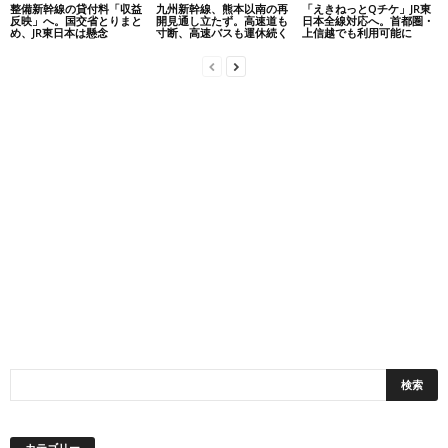
整備新幹線の貸付料「収益
九州新幹線、熊本以南の再
「えきねっとQチケ」JR東
反映」へ。国交省とりまと
開見通し立たず。高速道も
日本全線対応へ。首都圏・
め、JR東日本は懸念
寸断、高速バスも運休続く
上信越でも利用可能に