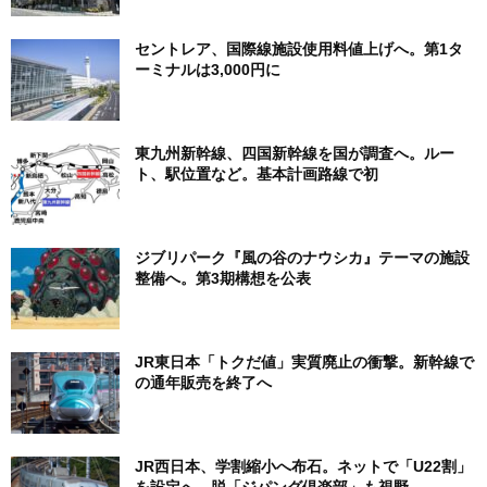
セントレア、国際線施設使用料値上げへ。第1タ
ーミナルは3,000円に
東九州新幹線、四国新幹線を国が調査へ。ルー
ト、駅位置など。基本計画路線で初
ジブリパーク『風の谷のナウシカ』テーマの施設
整備へ。第3期構想を公表
JR東日本「トクだ値」実質廃止の衝撃。新幹線で
の通年販売を終了へ
JR西日本、学割縮小へ布石。ネットで「U22割」