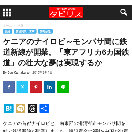
ホーム
鉄道
鉄道
新規開業・工事
海外鉄道
ケニアのナイロビ～モンバサ間に鉄
道新線が開業。「東アフリカ6カ国鉄
道」の壮大な夢は実現するか
2017年6月1日
By
Jun Kamakura
-
H
M
T
共
at
ixi
hr
有
ケニアの首都ナイロビと、南東部の港湾都市モンバサ間を
e
e
結ぶ鉄道新線が開業しました。建設資金の9割を中国が出資