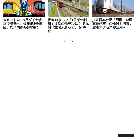
東京メトロ、9月ダイヤ改
青春18きっぷ「1日ずつ利
JR東日本社長「羽田・成田
正で増発へ。銀座線3分間
用」復活のモデルに？ JR九
直通列車」の検討を明言。
隔、丸ノ内線4分間隔に
州「旅名人きっぷ」をQR
空港アクセス線活用へ
化