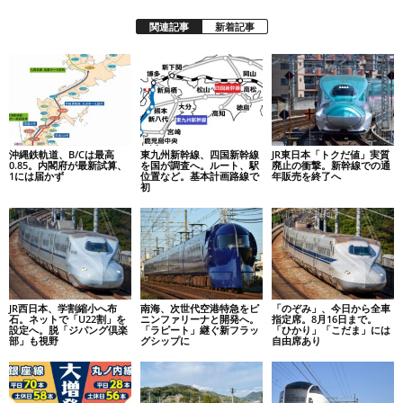
関連記事
新着記事
沖縄鉄軌道、B/Cは最高
東九州新幹線、四国新幹線
JR東日本「トクだ値」実質
0.85。内閣府が最新試算、
を国が調査へ。ルート、駅
廃止の衝撃。新幹線での通
1には届かず
位置など。基本計画路線で
年販売を終了へ
初
JR西日本、学割縮小へ布
南海、次世代空港特急をピ
「のぞみ」、今日から全車
石。ネットで「U22割」を
ニンファリーナと開発へ。
指定席。8月16日まで。
設定へ。脱「ジパング倶楽
「ラピート」継ぐ新フラッ
「ひかり」「こだま」には
部」も視野
グシップに
自由席あり