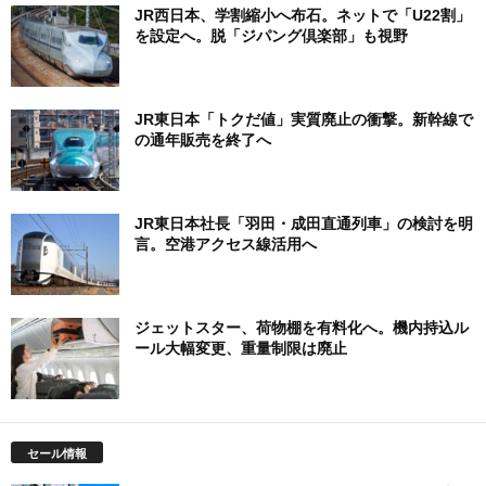
JR西日本、学割縮小へ布石。ネットで「U22割」
を設定へ。脱「ジパング倶楽部」も視野
JR東日本「トクだ値」実質廃止の衝撃。新幹線で
の通年販売を終了へ
JR東日本社長「羽田・成田直通列車」の検討を明
言。空港アクセス線活用へ
ジェットスター、荷物棚を有料化へ。機内持込ル
ール大幅変更、重量制限は廃止
セール情報