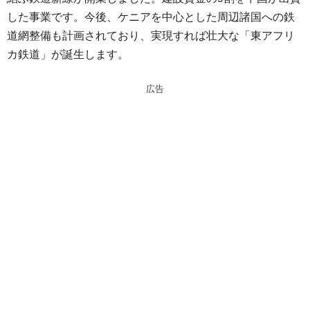
n
a
した事業です。今後、ケニアを中心とした周辺諸国への鉄
a
d
道網整備も計画されており、実現すれば壮大な「東アフリ
s
カ鉄道」が誕生します。
広告