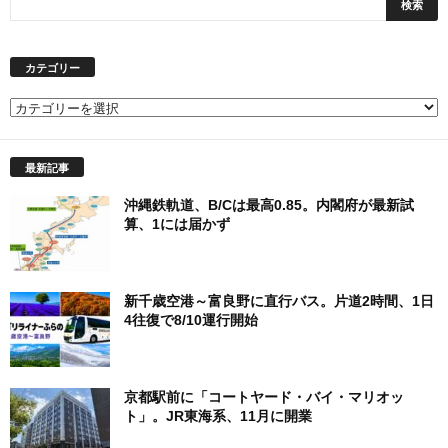
カテゴリー
カ
テ
ゴ
最新記事
リ
ー
沖縄鉄軌道、B/Cは最高0.85。内閣府が最新試
算、1には届かず
新千歳空港～富良野に直行バス。片道2時間、1日
4往復で8/10運行開始
京都駅前に「コートヤード・バイ・マリオッ
ト」。JR東海系、11月に開業