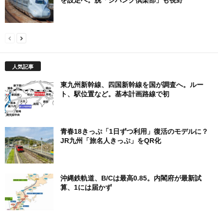
を設定へ。脱「ジパング倶楽部」も視野
人気記事
東九州新幹線、四国新幹線を国が調査へ。ルー
ト、駅位置など。基本計画路線で初
青春18きっぷ「1日ずつ利用」復活のモデルに？
JR九州「旅名人きっぷ」をQR化
沖縄鉄軌道、B/Cは最高0.85。内閣府が最新試
算、1には届かず