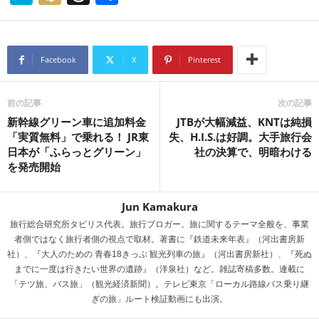
at
ixi
hr
有
e
e
n
a
Facebook
X
Pinterest
a
d
s
前の記事
次の記事
新幹線グリーン車に追加料金
JTBが大幅減益、KNTは純損
「実質無料」で乗れる！ JR東
失、H.I.S.は好調。大手旅行会
日本が「ふらっとグリーン」
社の決算で、明暗わける
を発売開始
Jun Kamakura
旅行総合研究所タビリス代表。旅行ブロガー。旅に関するテーマ全般を、事業
者側ではなく旅行者側の視点で取材。著書に『鉄道未来年表』（河出書房新
社）、『大人のための 青春18きっぷ 観光列車の旅』（河出書房新社）、『死ぬ
までに一度は行きたい世界の遺跡』（洋泉社）など。雑誌寄稿多数。連載に
「テツ旅、バス旅」（観光経済新聞）。テレビ東京「ローカル路線バス乗り継
ぎの旅」ルート検証動画にも出演。