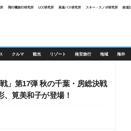
究所
飛行機旅行研究所
LCC研究所
高速バス研究所
スキー・スノボ研究所
鉄道
ス
クルマ
観光
リゾート
格安旅行
地域
海外
戦」第17弾 秋の千葉・房総決戦
ュ彩、筧美和子が登場！