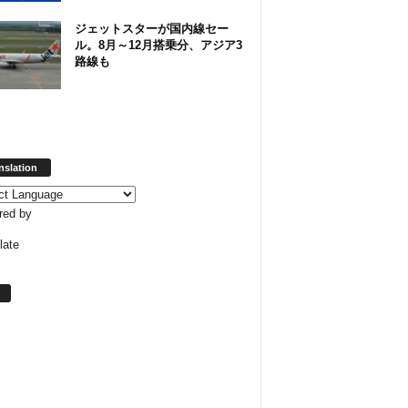
ジェットスターが国内線セー
ル。8月～12月搭乗分、アジア3
路線も
nslation
red by
late