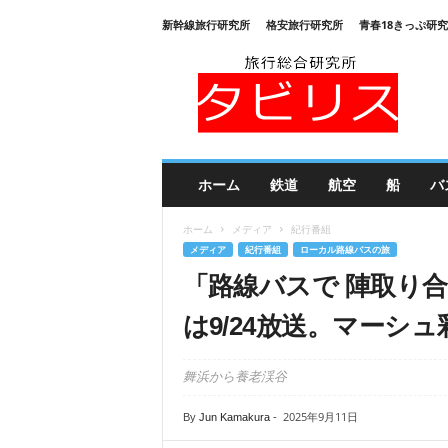
新幹線旅行研究所
格安旅行研究所
青春18きっぷ研
旅
行
総
合
研
究
所
ホーム
鉄道
航空
船
バ
タ
ビ
ホーム
メディア
紀行番組
リ
メディア
紀行番組
ローカル路線バスの旅
ス
「路線バスで 陣取り合
は9/24放送。マーシ
舞浜から養老渓谷
2025年9月11日
By
Jun Kamakura
-