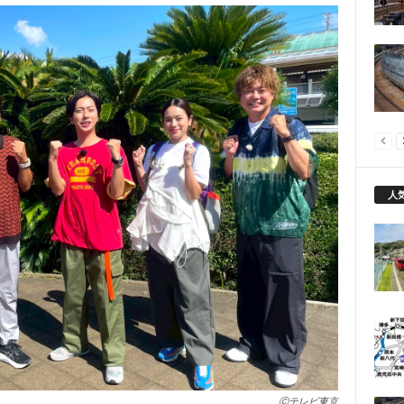
人
Ⓒテレビ東京