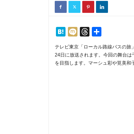
H
M
T
共
at
ixi
hr
有
テレビ東京「ローカル路線バスの旅」
e
e
24日に放送されます。今回の舞台
n
a
を目指します。マーシュ彩や筧美和
a
d
s