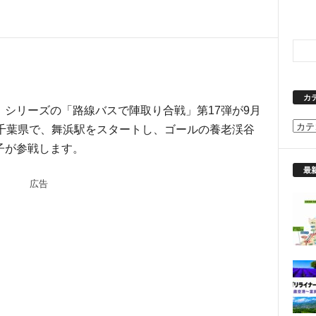
カ
シリーズの「路線バスで陣取り合戦」第17弾が9月
カ
は千葉県で、舞浜駅をスタートし、ゴールの養老渓谷
テ
子が参戦します。
ゴ
リ
最
広告
ー