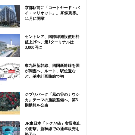
京都駅前に「コートヤード・バ
イ・マリオット」。JR東海系、
11月に開業
セントレア、国際線施設使用料
値上げへ。第1ターミナルは
3,000円に
東九州新幹線、四国新幹線を国
が調査へ。ルート、駅位置な
ど。基本計画路線で初
ジブリパーク『風の谷のナウシ
カ』テーマの施設整備へ。第3
期構想を公表
JR東日本「トクだ値」実質廃止
の衝撃。新幹線での通年販売を
終了へ