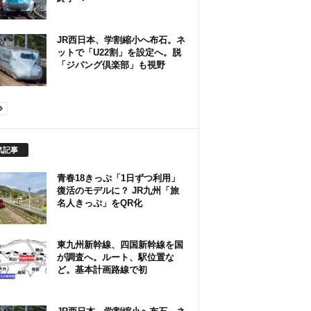
JR西日本、学割縮小へ布石。ネ
ットで「U22割」を設定へ。脱
「ジパング倶楽部」も視野
気記事
青春18きっぷ「1日ずつ利用」
復活のモデルに？ JR九州「旅
名人きっぷ」をQR化
東九州新幹線、四国新幹線を国
が調査へ。ルート、駅位置な
ど。基本計画路線で初