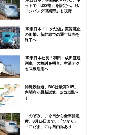
JR西日本、学割縮小へ布石。ネ
ットで「U22割」を設定へ。脱
「ジパング倶楽部」も視野
JR東日本「トクだ値」実質廃止
の衝撃。新幹線での通年販売を
終了へ
JR東日本社長「羽田・成田直通
列車」の検討を明言。空港アク
セス線活用へ
沖縄鉄軌道、B/Cは最高0.85。
内閣府が最新試算、1には届か
ず
「のぞみ」、今日から全車指定
席。8月16日まで。「ひかり」
「こだま」には自由席あり