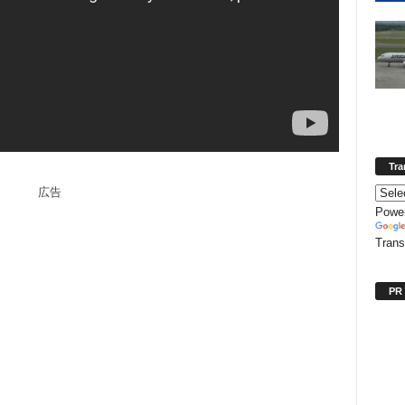
Tra
広告
Powe
Trans
PR