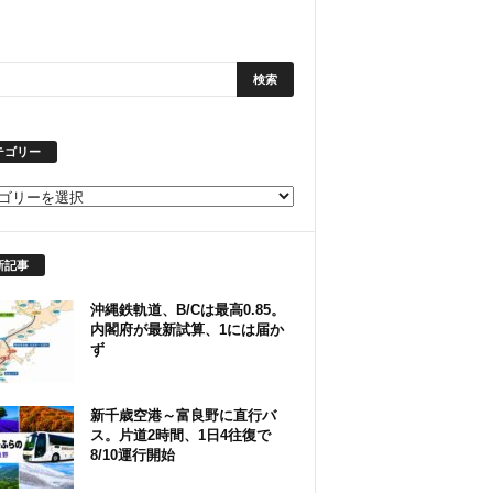
テゴリー
新記事
沖縄鉄軌道、B/Cは最高0.85。
内閣府が最新試算、1には届か
ず
新千歳空港～富良野に直行バ
ス。片道2時間、1日4往復で
8/10運行開始