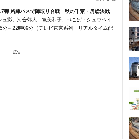
17弾 路線バスで陣取り合戦 秋の千葉・房総決戦
シュ彩、河合郁人、筧美和子、ぺこぱ・シュウペイ
8時25分～22時09分（テレビ東京系列、リアルタイム配
広告