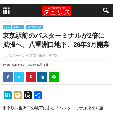
ホーム
バス
高速バス
バス
高速バス
ローカルバス
東京駅前のバスターミナルが2倍に
拡張へ。八重洲口地下、26年3月開業
「バスターミナル東京八重洲」第2期
2025年12月16日
By
Jun Kamakura
-
H
M
T
共
at
ixi
hr
有
東京駅八重洲口の地下にある「バスターミナル東京八重
e
e