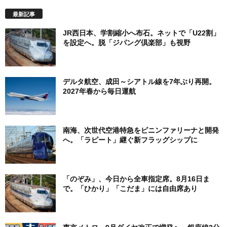
ゴ
最新記事
リ
ー
JR西日本、学割縮小へ布石。ネットで「U22割」
を設定へ。脱「ジパング倶楽部」も視野
デルタ航空、成田～シアトル線を7年ぶり再開。
2027年春から毎日運航
南海、次世代空港特急をピニンファリーナと開発
へ。「ラピート」継ぐ新フラッグシップに
「のぞみ」、今日から全車指定席。8月16日ま
で。「ひかり」「こだま」には自由席あり