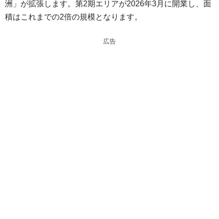
洲」が拡張します。第2期エリアが2026年3月に開業し、面
n
a
積はこれまでの2倍の規模となります。
a
d
s
広告