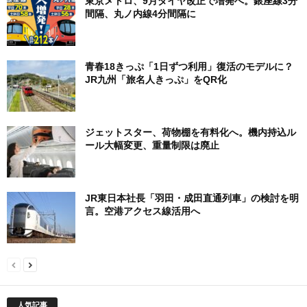
東京メトロ、9月ダイヤ改正で増発へ。銀座線3分
間隔、丸ノ内線4分間隔に
青春18きっぷ「1日ずつ利用」復活のモデルに？
JR九州「旅名人きっぷ」をQR化
ジェットスター、荷物棚を有料化へ。機内持込ル
ール大幅変更、重量制限は廃止
JR東日本社長「羽田・成田直通列車」の検討を明
言。空港アクセス線活用へ
人気記事