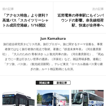
a
d
s
前の記事
次の記事
「アクセス特急」より便利？
近郊電車の停車駅にもインバ
高速バス「スカイツリーシャ
ウンドの影響。奈良線稲荷
トル成田空港線」1/16開設
駅、快速が全停車へ
Jun Kamakura
旅行総合研究所タビリス代表。旅行ブロガー。旅に関するテーマ全般を、事業
者側ではなく旅行者側の視点で取材。著書に『鉄道未来年表』（河出書房新
社）、『大人のための 青春18きっぷ 観光列車の旅』（河出書房新社）、『死ぬ
までに一度は行きたい世界の遺跡』（洋泉社）など。雑誌寄稿多数。連載に
「テツ旅、バス旅」（観光経済新聞）。テレビ東京「ローカル路線バス乗り継
ぎの旅」ルート検証動画にも出演。
関連記事
新着記事