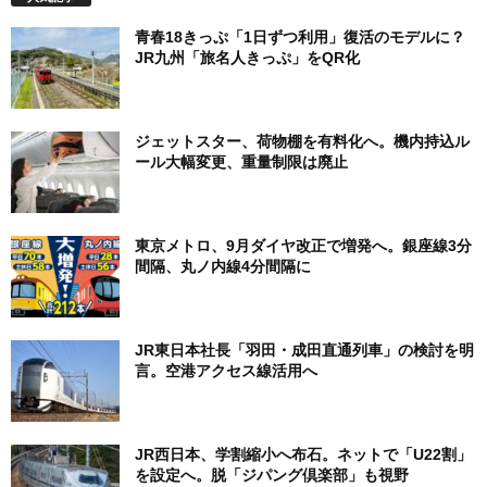
青春18きっぷ「1日ずつ利用」復活のモデルに？
JR九州「旅名人きっぷ」をQR化
ジェットスター、荷物棚を有料化へ。機内持込ル
ール大幅変更、重量制限は廃止
東京メトロ、9月ダイヤ改正で増発へ。銀座線3分
間隔、丸ノ内線4分間隔に
JR東日本社長「羽田・成田直通列車」の検討を明
言。空港アクセス線活用へ
JR西日本、学割縮小へ布石。ネットで「U22割」
を設定へ。脱「ジパング倶楽部」も視野