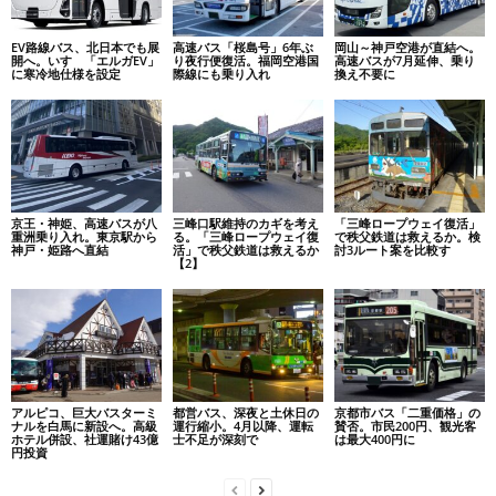
EV路線バス、北日本でも展
高速バス「桜島号」6年ぶ
岡山～神戸空港が直結へ。
開へ。いすゞ「エルガEV」
り夜行便復活。福岡空港国
高速バスが7月延伸、乗り
に寒冷地仕様を設定
際線にも乗り入れ
換え不要に
京王・神姫、高速バスが八
三峰口駅維持のカギを考え
「三峰ロープウェイ復活」
重洲乗り入れ。東京駅から
る。「三峰ロープウェイ復
で秩父鉄道は救えるか。検
神戸・姫路へ直結
活」で秩父鉄道は救えるか
討3ルート案を比較す
【2】
アルピコ、巨大バスターミ
都営バス、深夜と土休日の
京都市バス「二重価格」の
ナルを白馬に新設へ。高級
運行縮小。4月以降、運転
賛否。市民200円、観光客
ホテル併設、社運賭け43億
士不足が深刻で
は最大400円に
円投資