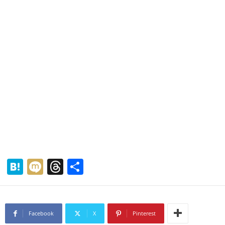
H
M
T
共
at
ixi
hr
有
e
e
n
a
Facebook
X
Pinterest