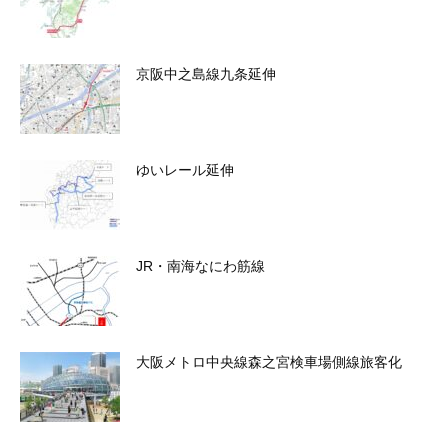
京阪中之島線九条延伸
ゆいレール延伸
JR・南海なにわ筋線
大阪メトロ中央線森之宮検車場側線旅客化