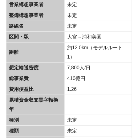
営業構想事業者
未定
整備構想事業者
未定
路線名
未定
区間・駅
大宮～浦和美園
約12.0km（モデルルート
距離
1）
想定輸送密度
7,800人/日
総事業費
410億円
費用便益比
1.26
累積資金収支黒字転換
—
年
種別
未定
種類
未定