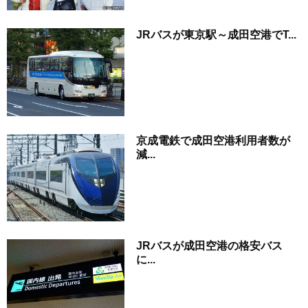
JRバスが東京駅～成田空港でT...
京成電鉄で成田空港利用者数が
減...
JRバスが成田空港の格安バス
に...