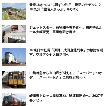
ー
青春18きっぷ「1日ずつ利用」復活のモデルに？
JR九州「旅名人きっぷ」をQR化
ジェットスター、荷物棚を有料化へ。機内持込ル
ール大幅変更、重量制限は廃止
JR東日本社長「羽田・成田直通列車」の検討を明
言。空港アクセス線活用へ
山陰特急から自由席が消える。「スーパーまつか
ぜ」「スーパーおき」全席指定席化へ
嵯峨野トロッコ新型車両、試運転開始へ。2027年
春デビュー