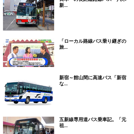
新...
「ローカル路線バス乗り継ぎの
旅...
新宿～館山間に高速バス「新宿
な...
五新線専用道バス乗車記。「元
祖...