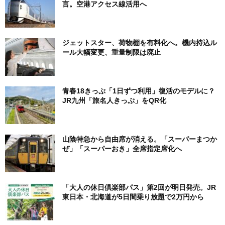
言。空港アクセス線活用へ
ジェットスター、荷物棚を有料化へ。機内持込ル
ール大幅変更、重量制限は廃止
青春18きっぷ「1日ずつ利用」復活のモデルに？
JR九州「旅名人きっぷ」をQR化
山陰特急から自由席が消える。「スーパーまつか
ぜ」「スーパーおき」全席指定席化へ
「大人の休日倶楽部パス」第2回が明日発売。JR
東日本・北海道が5日間乗り放題で2万円から