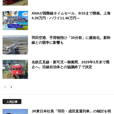
ANAが国際線タイムセール、8/10まで開催。上海
4.39万円・ハワイ11.46万円～
羽田空港、手荷物預け「30分前」に厳格化。新幹
線との競争に影響も
名鉄広見線・新可児～御嵩間、2029年3月末で廃
止へ。沿線自治体との協議終了で決定
人気記事
JR東日本社長「羽田・成田直通列車」の検討を明