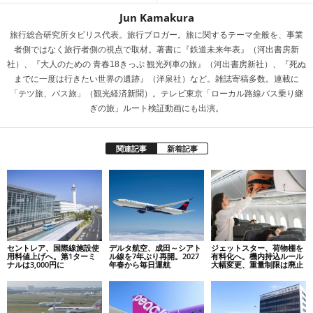
Jun Kamakura
旅行総合研究所タビリス代表。旅行ブロガー。旅に関するテーマ全般を、事業
者側ではなく旅行者側の視点で取材。著書に『鉄道未来年表』（河出書房新
社）、『大人のための 青春18きっぷ 観光列車の旅』（河出書房新社）、『死ぬ
までに一度は行きたい世界の遺跡』（洋泉社）など。雑誌寄稿多数。連載に
「テツ旅、バス旅」（観光経済新聞）。テレビ東京「ローカル路線バス乗り継
ぎの旅」ルート検証動画にも出演。
関連記事
新着記事
セントレア、国際線施設使
デルタ航空、成田～シアト
ジェットスター、荷物棚を
用料値上げへ。第1ターミ
ル線を7年ぶり再開。2027
有料化へ。機内持込ルール
ナルは3,000円に
年春から毎日運航
大幅変更、重量制限は廃止