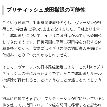
ブリティッシュ成田撤退の可能性
こういう経緯で、羽田昼間発着枠のうち、ヴァージンが獲
得した1枠は宙に浮いたままとなりました。日経よります
と、成田縛りについて、イギリス政府はかねてから疑問視
してきたそうです。日英両国に平等に羽田枠を分配する体
裁を整えながら、実際にはイギリス側の羽田参入を妨げる
仕組み、とみていたのかもしれません。
そして、ヴァージンの日本路線撤退により、この1枠はブリ
ティッシュの手に渡ったようです。そこで成田縛りルール
の解除が行われると、どのようなことが起こるのでしょう
か。
簡単に想像できますが、ブリティッシュが宙に浮いている1
枠を使って、成田～ロンドン線を羽田に移管すると思われ