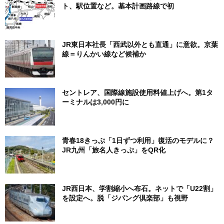
ト、駅位置など。基本計画路線で初
JR東日本社長「西武以外とも直通」に意欲。京葉
線＝りんかい線など候補か
セントレア、国際線施設使用料値上げへ。第1タ
ーミナルは3,000円に
青春18きっぷ「1日ずつ利用」復活のモデルに？
JR九州「旅名人きっぷ」をQR化
JR西日本、学割縮小へ布石。ネットで「U22割」
を設定へ。脱「ジパング倶楽部」も視野