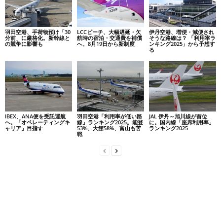
羽田空港、手荷物預け「30
LCCピーチ、大幅遅延・欠
伊丹空港、増便・減便され
分前」に厳格化。新幹線と
航時の宿泊・交通費を補償
そうな路線は？ 「利用率ラ
の競争に影響も
へ。8月19日から新制度
ンキング2025」から予想す
る
IBEX、ANA便を受託運航
羽田空港「利用率が低い路
JAL 伊丹～旭川線が首位
へ。「オペレーティングキ
線」ランキング2025。能登
に。国内線「座席利用率」
ャリア」目指す
53%、大館58%、富山も苦
ランキング2025
戦