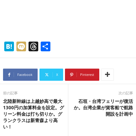
H
M
T
共
at
ixi
hr
有
e
e
n
a
Facebook
X
Pinterest
a
d
s
前の記事
次の記事
北陸新幹線は上越妙高で最大
石垣・台湾フェリーが復活
1300円の加算料金を設定。グ
か。台湾企業が貨客船で航路
リーン料金は打ち切りか。グ
開設を計画中
ランクラスは新青森より高
い！