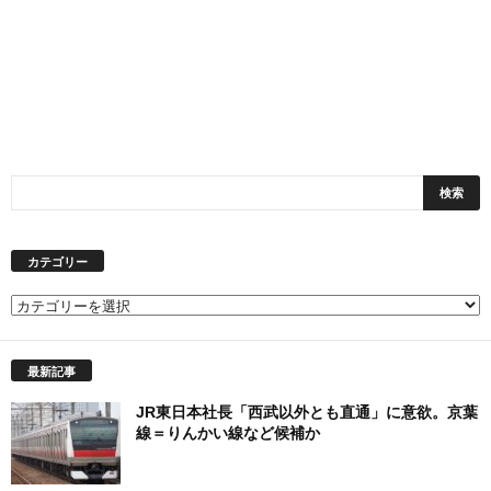
カテゴリー
カ
テ
ゴ
最新記事
リ
ー
JR東日本社長「西武以外とも直通」に意欲。京葉
線＝りんかい線など候補か