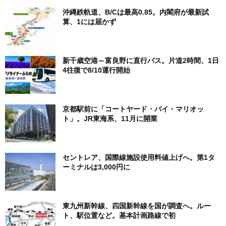
沖縄鉄軌道、B/Cは最高0.85。内閣府が最新試
算、1には届かず
新千歳空港～富良野に直行バス。片道2時間、1日
4往復で8/10運行開始
京都駅前に「コートヤード・バイ・マリオッ
ト」。JR東海系、11月に開業
セントレア、国際線施設使用料値上げへ。第1タ
ーミナルは3,000円に
東九州新幹線、四国新幹線を国が調査へ。ルー
ト、駅位置など。基本計画路線で初