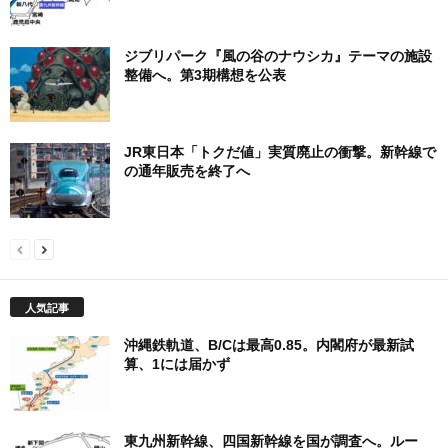
ジブリパーク『風の谷のナウシカ』テーマの施設
整備へ。第3期構想を公表
JR東日本「トクだ値」実質廃止の衝撃。新幹線で
の通年販売を終了へ
人気記事
沖縄鉄軌道、B/Cは最高0.85。内閣府が最新試
算、1には届かず
東九州新幹線、四国新幹線を国が調査へ。ルー