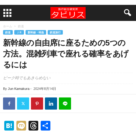
ホーム
鉄道
鉄道
ＪＲ
新幹線・特急
鉄道旅行
新幹線の自由席に座るための5つの
方法。混雑列車で座れる確率をあげ
るには
ピーク時でもあきらめない
2024年8月14日
By
Jun Kamakura
-
H
M
T
共
at
ixi
hr
有