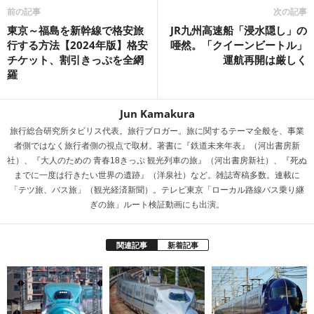
s
前の記事
次の記事
東京～福島を新幹線で格安旅
JR九州高速船「浸水隠し」の
行する方法【2024年版】格安
唖然。「クイーンビートル」
チケット、割引きっぷを全網
運航再開は厳しく
羅
Jun Kamakura
旅行総合研究所タビリス代表。旅行ブロガー。旅に関するテーマ全般を、事業
者側ではなく旅行者側の視点で取材。著書に『鉄道未来年表』（河出書房新
社）、『大人のための 青春18きっぷ 観光列車の旅』（河出書房新社）、『死ぬ
までに一度は行きたい世界の遺跡』（洋泉社）など。雑誌寄稿多数。連載に
「テツ旅、バス旅」（観光経済新聞）。テレビ東京「ローカル路線バス乗り継
ぎの旅」ルート検証動画にも出演。
関連記事
新着記事