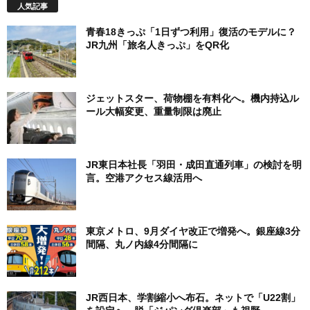
人気記事
青春18きっぷ「1日ずつ利用」復活のモデルに？
JR九州「旅名人きっぷ」をQR化
ジェットスター、荷物棚を有料化へ。機内持込ル
ール大幅変更、重量制限は廃止
JR東日本社長「羽田・成田直通列車」の検討を明
言。空港アクセス線活用へ
東京メトロ、9月ダイヤ改正で増発へ。銀座線3分
間隔、丸ノ内線4分間隔に
JR西日本、学割縮小へ布石。ネットで「U22割」