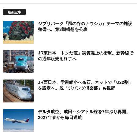
テ
ゴ
最新記事
リ
ー
ジブリパーク『風の谷のナウシカ』テーマの施設
整備へ。第3期構想を公表
JR東日本「トクだ値」実質廃止の衝撃。新幹線で
の通年販売を終了へ
JR西日本、学割縮小へ布石。ネットで「U22割」
を設定へ。脱「ジパング倶楽部」も視野
デルタ航空、成田～シアトル線を7年ぶり再開。
2027年春から毎日運航