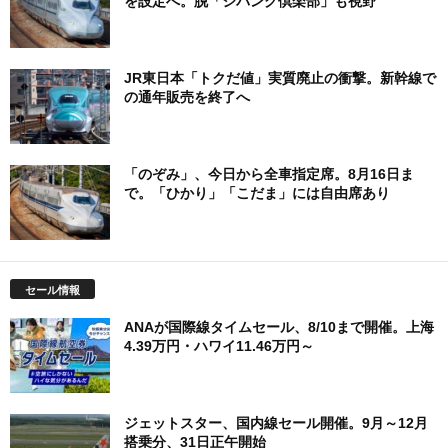
を設定へ。脱「ジパング倶楽部」も視野
JR東日本「トクだ値」実質廃止の衝撃。新幹線で
の通年販売を終了へ
「のぞみ」、今日から全車指定席。8月16日ま
で。「ひかり」「こだま」には自由席あり
セール情報
ANAが国際線タイムセール、8/10まで開催。上海
4.39万円・ハワイ11.46万円～
ジェットスター、国内線セール開催。9月～12月
搭乗分、31日正午開始