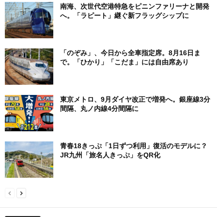
南海、次世代空港特急をピニンファリーナと開発
へ。「ラピート」継ぐ新フラッグシップに
「のぞみ」、今日から全車指定席。8月16日ま
で。「ひかり」「こだま」には自由席あり
東京メトロ、9月ダイヤ改正で増発へ。銀座線3分
間隔、丸ノ内線4分間隔に
青春18きっぷ「1日ずつ利用」復活のモデルに？
JR九州「旅名人きっぷ」をQR化