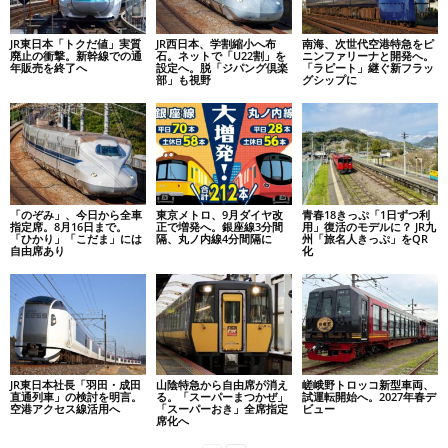
JR東日本「トクだ値」実質
JR西日本、学割縮小へ布
南海、次世代空港特急をピ
廃止の衝撃。新幹線での通
石。ネットで「U22割」を
ニンファリーナと開発へ。
年販売を終了へ
設定へ。脱「ジパング倶楽
「ラピート」継ぐ新フラッ
部」も視野
グシップに
「のぞみ」、今日から全車
東京メトロ、9月ダイヤ改
青春18きっぷ「1日ずつ利
指定席。8月16日まで。
正で増発へ。銀座線3分間
用」復活のモデルに？ JR九
「ひかり」「こだま」には
隔、丸ノ内線4分間隔に
州「旅名人きっぷ」をQR
自由席あり
化
JR東日本社長「羽田・成田
山陰特急から自由席が消え
嵯峨野トロッコ新型車両、
直通列車」の検討を明言。
る。「スーパーまつかぜ」
試運転開始へ。2027年春デ
空港アクセス線活用へ
「スーパーおき」全席指定
ビュー
席化へ