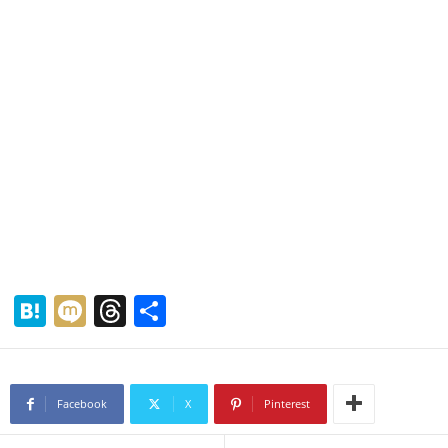
H
M
T
共
at
ixi
hr
有
e
e
n
a
Facebook
X
Pinterest
a
d